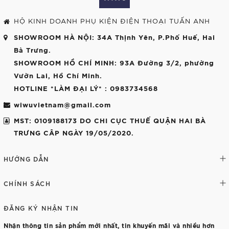
HỘ KINH DOANH PHỤ KIỆN ĐIỆN THOẠI TUẤN ANH
SHOWROOM HÀ NỘI
: 34A Thịnh Yên, P.Phố Huế, Hai
Bà Trưng.
SHOWROOM HỒ CHÍ MINH
: 93A Đường 3/2, phường
Vườn Lai, Hồ Chí Minh.
HOTLINE *LÀM ĐẠI LÝ*
: 0983734568
wiwuvietnam@gmail.com
MST: 0109188173 DO CHI CỤC THUẾ QUẬN HAI BÀ
TRƯNG CÂP NGÀY 19/05/2020.
HƯỚNG DẪN
CHÍNH SÁCH
ĐĂNG KÝ NHẬN TIN
Nhận thông tin sản phẩm mới nhất, tin khuyến mãi và nhiều hơn