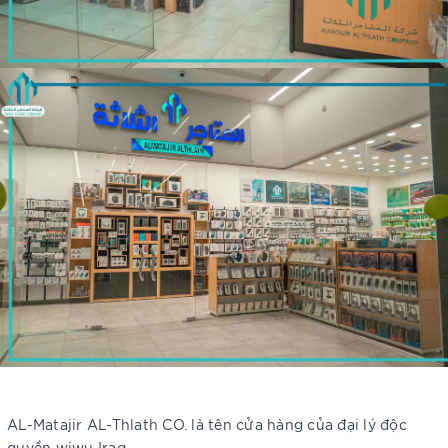
AL-Matajir AL-Thlath CO. là tên cửa hàng của đại lý độc
quyền wiwu Iraq.