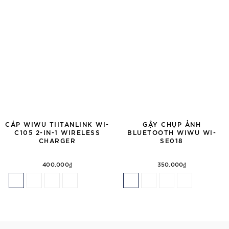
CÁP WIWU TIITANLINK WI-
GẬY CHỤP ẢNH
C105 2-IN-1 WIRELESS
BLUETOOTH WIWU WI-
CHARGER
SE018
400.000₫
350.000₫