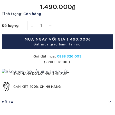
1.490.000₫
Tình trạng:
Còn hàng
–
+
Số lượng:
MUA NGAY VỚI GIÁ
1.490.000₫
Đặt mua giao hàng tận nơi
Gọi đặt mua:
0888 326 099
( 8:00 - 18:00 ).
BẢO HÀNH DO LỖI NHÀ SẢN XUẤT
100% CHÍNH HÃNG
CAM KẾT
MÔ TẢ