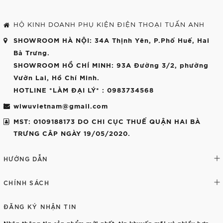
HỘ KINH DOANH PHỤ KIỆN ĐIỆN THOẠI TUẤN ANH
SHOWROOM HÀ NỘI
: 34A Thịnh Yên, P.Phố Huế, Hai
Bà Trưng.
SHOWROOM HỒ CHÍ MINH
: 93A Đường 3/2, phường
Vườn Lai, Hồ Chí Minh.
HOTLINE *LÀM ĐẠI LÝ*
: 0983734568
wiwuvietnam@gmail.com
MST: 0109188173 DO CHI CỤC THUẾ QUẬN HAI BÀ
TRƯNG CÂP NGÀY 19/05/2020.
HƯỚNG DẪN
CHÍNH SÁCH