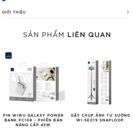
GIỚI THIỆU
LIÊN QUAN
SẢN PHẨM
PIN WIWU GALAXY POWER
GẬY CHỤP ẢNH TỰ SƯỚNG
BANK PC108 – PHIÊN BẢN
WI-SE019 SNAPLOOP.
NÂNG CẤP 45W.