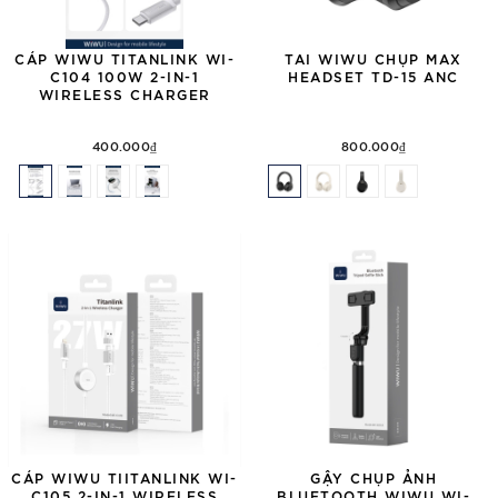
CÁP WIWU TITANLINK WI-
TAI WIWU CHỤP MAX
C104 100W 2-IN-1
HEADSET TD-15 ANC
WIRELESS CHARGER
400.000₫
800.000₫
CÁP WIWU TIITANLINK WI-
GẬY CHỤP ẢNH
C105 2-IN-1 WIRELESS
BLUETOOTH WIWU WI-