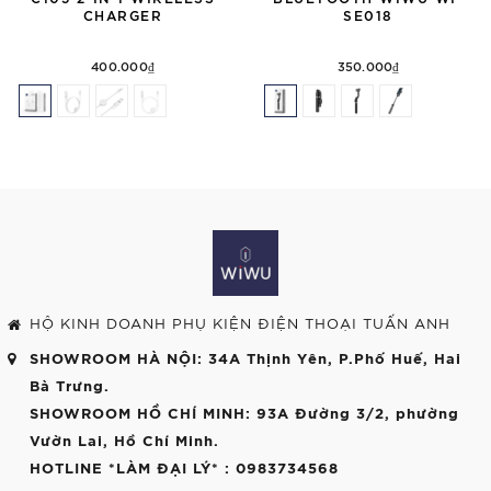
CHARGER
SE018
400.000₫
350.000₫
HỘ KINH DOANH PHỤ KIỆN ĐIỆN THOẠI TUẤN ANH
SHOWROOM HÀ NỘI
: 34A Thịnh Yên, P.Phố Huế, Hai
Bà Trưng.
SHOWROOM HỒ CHÍ MINH
: 93A Đường 3/2, phường
Vườn Lai, Hồ Chí Minh.
HOTLINE *LÀM ĐẠI LÝ*
: 0983734568