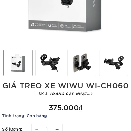
GIÁ TREO XE WIWU WI-CH060
SKU:
(ĐANG CẬP NHẬT...)
375.000₫
Tình trạng:
Còn hàng
–
+
Số lượng: