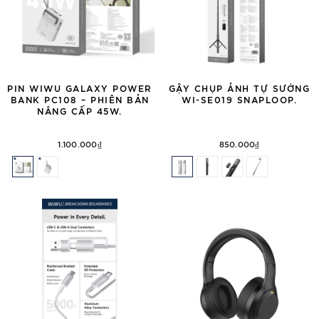
PIN WIWU GALAXY POWER
GẬY CHỤP ẢNH TỰ SƯỚNG
BANK PC108 – PHIÊN BẢN
WI-SE019 SNAPLOOP.
NÂNG CẤP 45W.
1.100.000₫
850.000₫