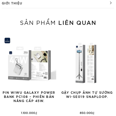
GIỚI THIỆU
LIÊN QUAN
SẢN PHẨM
PIN WIWU GALAXY POWER
GẬY CHỤP ẢNH TỰ SƯỚNG
BANK PC108 – PHIÊN BẢN
WI-SE019 SNAPLOOP.
NÂNG CẤP 45W.
1.100.000₫
850.000₫