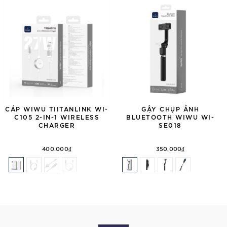
CÁP WIWU TIITANLINK WI-
GẬY CHỤP ẢNH
C105 2-IN-1 WIRELESS
BLUETOOTH WIWU WI-
CHARGER
SE018
400.000₫
350.000₫