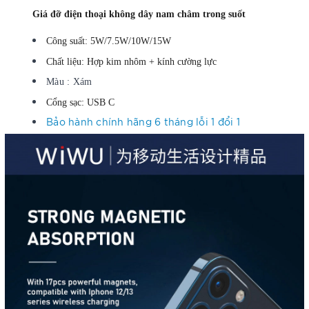
Giá đỡ điện thoại không dây nam châm trong suốt
Công suất: 5W/7.5W/10W/15W
Chất liệu: Hợp kim nhôm + kính cường lực
Màu : Xám
Cổng sạc: USB C
Bảo hành chính hãng 6 tháng lỗi 1 đổi 1