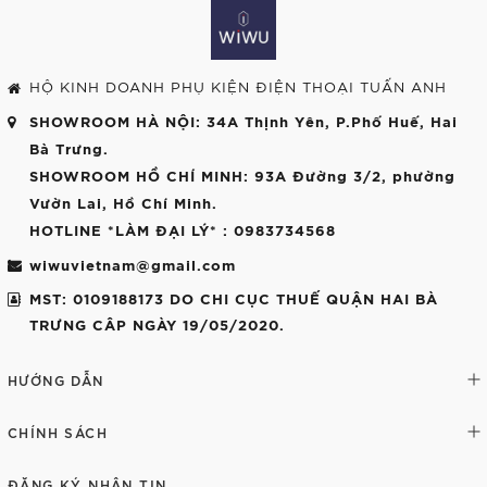
HỘ KINH DOANH PHỤ KIỆN ĐIỆN THOẠI TUẤN ANH
SHOWROOM HÀ NỘI
: 34A Thịnh Yên, P.Phố Huế, Hai
Bà Trưng.
SHOWROOM HỒ CHÍ MINH
: 93A Đường 3/2, phường
Vườn Lai, Hồ Chí Minh.
HOTLINE *LÀM ĐẠI LÝ*
: 0983734568
wiwuvietnam@gmail.com
MST: 0109188173 DO CHI CỤC THUẾ QUẬN HAI BÀ
TRƯNG CÂP NGÀY 19/05/2020.
HƯỚNG DẪN
CHÍNH SÁCH
ĐĂNG KÝ NHẬN TIN