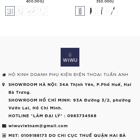
400.000₫
350.000₫
HỘ KINH DOANH PHỤ KIỆN ĐIỆN THOẠI TUẤN ANH
SHOWROOM HÀ NỘI
: 34A Thịnh Yên, P.Phố Huế, Hai
Bà Trưng.
SHOWROOM HỒ CHÍ MINH
: 93A Đường 3/2, phường
Vườn Lai, Hồ Chí Minh.
HOTLINE *LÀM ĐẠI LÝ*
: 0983734568
wiwuvietnam@gmail.com
MST: 0109188173 DO CHI CỤC THUẾ QUẬN HAI BÀ