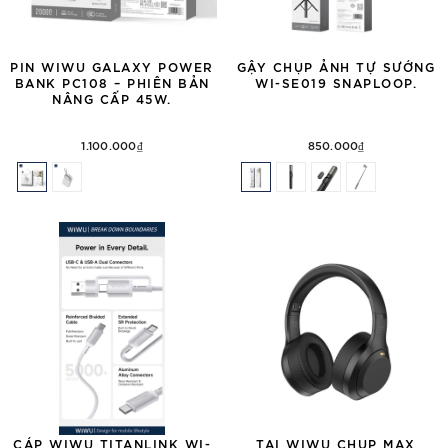
PIN WIWU GALAXY POWER
GẬY CHỤP ẢNH TỰ SƯỚNG
BANK PC108 – PHIÊN BẢN
WI-SE019 SNAPLOOP.
NÂNG CẤP 45W.
1.100.000₫
850.000₫
CÁP WIWU TITANLINK WI-
TAI WIWU CHỤP MAX