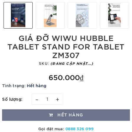
GIÁ ĐỠ WIWU HUBBLE
TABLET STAND FOR TABLET
ZM307
SKU:
(ĐANG CẬP NHẬT...)
650.000₫
Tình trạng:
Hết hàng
–
+
Số lượng:
HẾT HÀNG
Gọi đặt mua:
0888 326 099