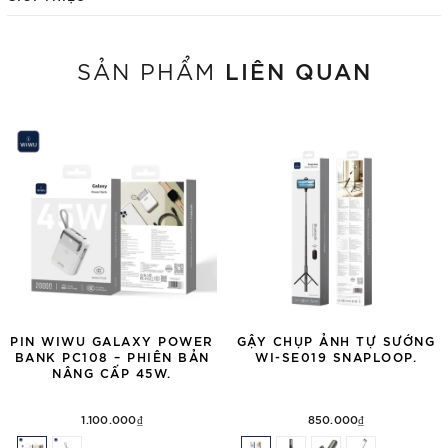
LIÊN QUAN
SẢN PHẨM
PIN WIWU GALAXY POWER
GẬY CHỤP ẢNH TỰ SƯỚNG
BANK PC108 – PHIÊN BẢN
WI-SE019 SNAPLOOP.
NÂNG CẤP 45W.
1.100.000₫
850.000₫