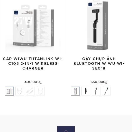
CÁP WIWU TIITANLINK WI-
GẬY CHỤP ẢNH
C105 2-IN-1 WIRELESS
BLUETOOTH WIWU WI-
CHARGER
SE018
400.000₫
350.000₫