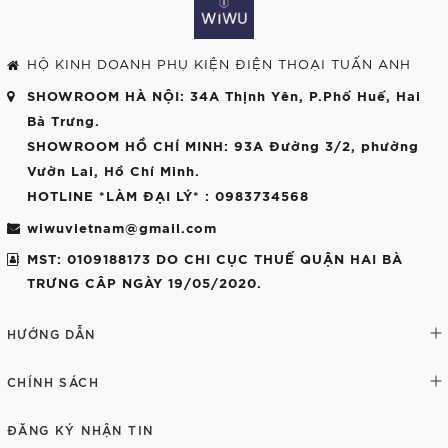
HỘ KINH DOANH PHỤ KIỆN ĐIỆN THOẠI TUẤN ANH
SHOWROOM HÀ NỘI
: 34A Thịnh Yên, P.Phố Huế, Hai
Bà Trưng.
SHOWROOM HỒ CHÍ MINH
: 93A Đường 3/2, phường
Vườn Lai, Hồ Chí Minh.
HOTLINE *LÀM ĐẠI LÝ*
: 0983734568
wiwuvietnam@gmail.com
MST: 0109188173 DO CHI CỤC THUẾ QUẬN HAI BÀ
TRƯNG CÂP NGÀY 19/05/2020.
HƯỚNG DẪN
CHÍNH SÁCH
ĐĂNG KÝ NHẬN TIN