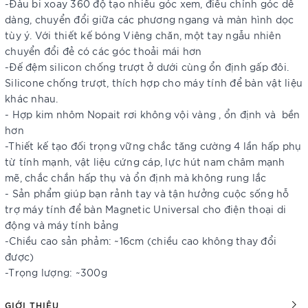
-Đàu bi xoay 360 độ tạo nhiều góc xem, điều chỉnh góc dễ
dàng, chuyển đổi giữa các phương ngang và màn hình dọc
tùy ý. Với thiết kế bóng Viêng chăn, một tay ngẫu nhiên
chuyển đổi đẻ có các góc thoải mái hơn
-Đế đệm silicon chống trượt ở dưới cùng ổn định gấp đôi.
Silicone chống trượt, thích hợp cho máy tính để bàn vật liệu
khác nhau.
- Hợp kim nhôm Nopait rơi không vội vàng , ổn định và bền
hơn
-Thiết kế tạo đối trọng vững chắc tăng cường 4 lần hấp phụ
từ tính mạnh, vật liệu cứng cáp, lực hút nam châm mạnh
mẽ, chắc chắn hấp thụ và ổn định mà không rung lắc
- Sản phẩm giúp bạn rảnh tay và tận hưởng cuộc sống hỗ
trợ máy tính để bàn Magnetic Universal cho điện thoại di
động và máy tính bảng
-Chiều cao sản phảm: ~16cm (chiều cao không thay đổi
được)
-Trọng lượng: ~300g
GIỚI THIỆU