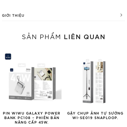
GIỚI THIỆU
LIÊN QUAN
SẢN PHẨM
PIN WIWU GALAXY POWER
GẬY CHỤP ẢNH TỰ SƯỚNG
BANK PC108 – PHIÊN BẢN
WI-SE019 SNAPLOOP.
NÂNG CẤP 45W.