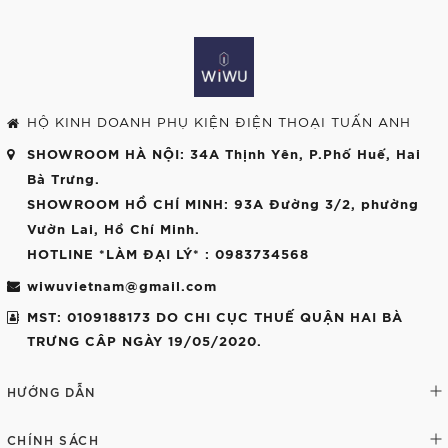
HỘ KINH DOANH PHỤ KIỆN ĐIỆN THOẠI TUẤN ANH
SHOWROOM HÀ NỘI
: 34A Thịnh Yên, P.Phố Huế, Hai
Bà Trưng.
SHOWROOM HỒ CHÍ MINH
: 93A Đường 3/2, phường
Vườn Lai, Hồ Chí Minh.
HOTLINE *LÀM ĐẠI LÝ*
: 0983734568
wiwuvietnam@gmail.com
MST: 0109188173 DO CHI CỤC THUẾ QUẬN HAI BÀ
TRƯNG CÂP NGÀY 19/05/2020.
HƯỚNG DẪN
CHÍNH SÁCH