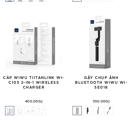
CÁP WIWU TIITANLINK WI-
GẬY CHỤP ẢNH
C105 2-IN-1 WIRELESS
BLUETOOTH WIWU WI-
CHARGER
SE018
400.000₫
350.000₫