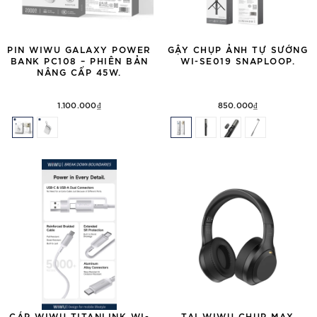
PIN WIWU GALAXY POWER
GẬY CHỤP ẢNH TỰ SƯỚNG
BANK PC108 – PHIÊN BẢN
WI-SE019 SNAPLOOP.
NÂNG CẤP 45W.
1.100.000₫
850.000₫
CÁP WIWU TITANLINK WI-
TAI WIWU CHỤP MAX