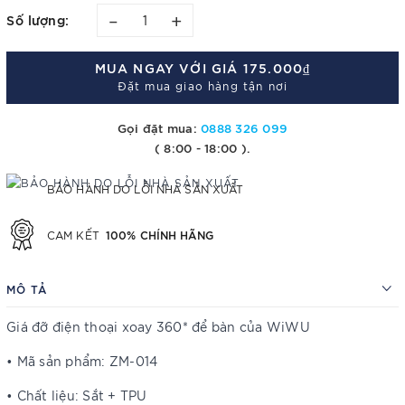
–
+
Số lượng:
MUA NGAY VỚI GIÁ
175.000₫
Đặt mua giao hàng tận nơi
Gọi đặt mua:
0888 326 099
( 8:00 - 18:00 ).
BẢO HÀNH DO LỖI NHÀ SẢN XUẤT
100% CHÍNH HÃNG
CAM KẾT
MÔ TẢ
Giá đỡ điện thoại xoay 360* để bàn của WiWU
• Mã sản phẩm: ZM-014
• Chất liệu: Sắt + TPU