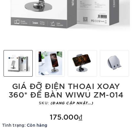
GIÁ ĐỠ ĐIỆN THOẠI XOAY
360* ĐỂ BÀN WIWU ZM-014
SKU:
(ĐANG CẬP NHẬT...)
175.000₫
Tình trạng:
Còn hàng