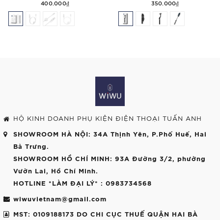
400.000₫
350.000₫
HỘ KINH DOANH PHỤ KIỆN ĐIỆN THOẠI TUẤN ANH
SHOWROOM HÀ NỘI
: 34A Thịnh Yên, P.Phố Huế, Hai
Bà Trưng.
SHOWROOM HỒ CHÍ MINH
: 93A Đường 3/2, phường
Vườn Lai, Hồ Chí Minh.
HOTLINE *LÀM ĐẠI LÝ*
: 0983734568
wiwuvietnam@gmail.com
MST: 0109188173 DO CHI CỤC THUẾ QUẬN HAI BÀ