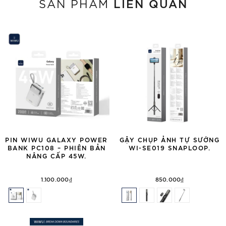
LIÊN QUAN
SẢN PHẨM
PIN WIWU GALAXY POWER
GẬY CHỤP ẢNH TỰ SƯỚNG
BANK PC108 – PHIÊN BẢN
WI-SE019 SNAPLOOP.
NÂNG CẤP 45W.
1.100.000₫
850.000₫