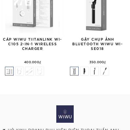
CÁP WIWU TIITANLINK WI-
GẬY CHỤP ẢNH
C105 2-IN-1 WIRELESS
BLUETOOTH WIWU WI-
CHARGER
SE018
400.000₫
350.000₫
HỘ KINH DOANH PHỤ KIỆN ĐIỆN THOẠI TUẤN ANH