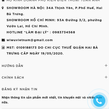
SHOWROOM HÀ NỘI
: 34A Thịnh Yên, P.Phố Huế, Hai
Bà Trưng.
SHOWROOM HỒ CHÍ MINH
: 93A Đường 3/2, phường
Vườn Lai, Hồ Chí Minh.
HOTLINE *LÀM ĐẠI LÝ*
: 0983734568
wiwuvietnam@gmail.com
MST: 0109188173 DO CHI CỤC THUẾ QUẬN HAI BÀ
TRƯNG CÂP NGÀY 19/05/2020.
HƯỚNG DẪN
CHÍNH SÁCH
ĐĂNG KÝ NHẬN TIN
Nhận thông tin sản phẩm mới nhất, tin khuyến mãi và nhiều hơn
nữa.