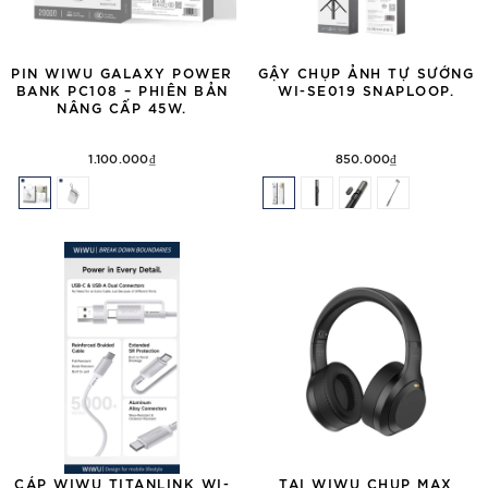
PIN WIWU GALAXY POWER
GẬY CHỤP ẢNH TỰ SƯỚNG
BANK PC108 – PHIÊN BẢN
WI-SE019 SNAPLOOP.
NÂNG CẤP 45W.
1.100.000₫
850.000₫
CÁP WIWU TITANLINK WI-
TAI WIWU CHỤP MAX