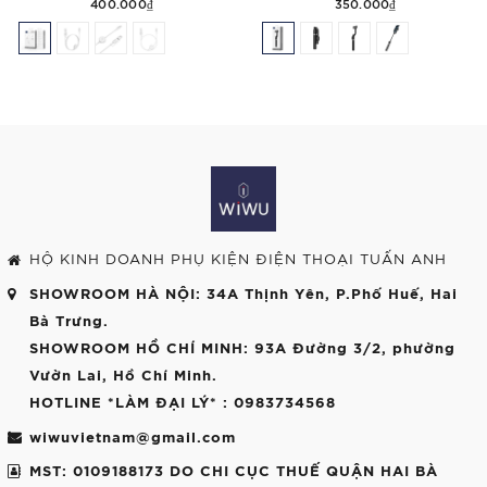
400.000₫
350.000₫
HỘ KINH DOANH PHỤ KIỆN ĐIỆN THOẠI TUẤN ANH
SHOWROOM HÀ NỘI
: 34A Thịnh Yên, P.Phố Huế, Hai
Bà Trưng.
SHOWROOM HỒ CHÍ MINH
: 93A Đường 3/2, phường
Vườn Lai, Hồ Chí Minh.
HOTLINE *LÀM ĐẠI LÝ*
: 0983734568
wiwuvietnam@gmail.com
MST: 0109188173 DO CHI CỤC THUẾ QUẬN HAI BÀ