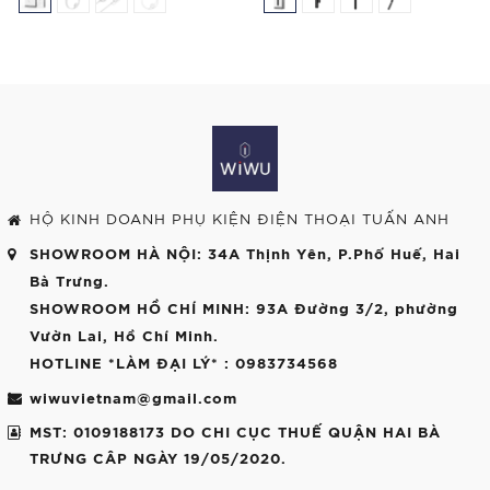
HỘ KINH DOANH PHỤ KIỆN ĐIỆN THOẠI TUẤN ANH
SHOWROOM HÀ NỘI
: 34A Thịnh Yên, P.Phố Huế, Hai
Bà Trưng.
SHOWROOM HỒ CHÍ MINH
: 93A Đường 3/2, phường
Vườn Lai, Hồ Chí Minh.
HOTLINE *LÀM ĐẠI LÝ*
: 0983734568
wiwuvietnam@gmail.com
MST: 0109188173 DO CHI CỤC THUẾ QUẬN HAI BÀ
TRƯNG CÂP NGÀY 19/05/2020.