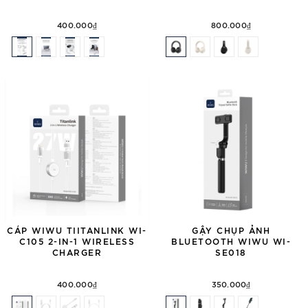
400.000₫
800.000₫
CÁP WIWU TIITANLINK WI-
GẬY CHỤP ẢNH
C105 2-IN-1 WIRELESS
BLUETOOTH WIWU WI-
CHARGER
SE018
400.000₫
350.000₫