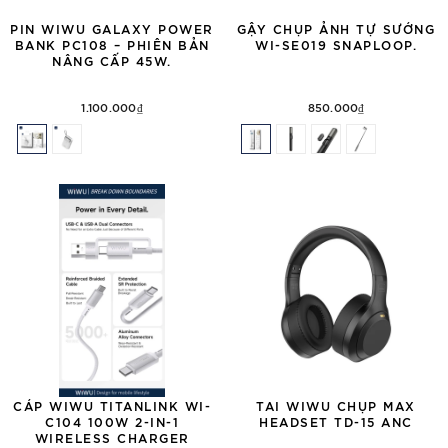
PIN WIWU GALAXY POWER
GẬY CHỤP ẢNH TỰ SƯỚNG
BANK PC108 – PHIÊN BẢN
WI-SE019 SNAPLOOP.
NÂNG CẤP 45W.
1.100.000₫
850.000₫
CÁP WIWU TITANLINK WI-
TAI WIWU CHỤP MAX
C104 100W 2-IN-1
HEADSET TD-15 ANC
WIRELESS CHARGER