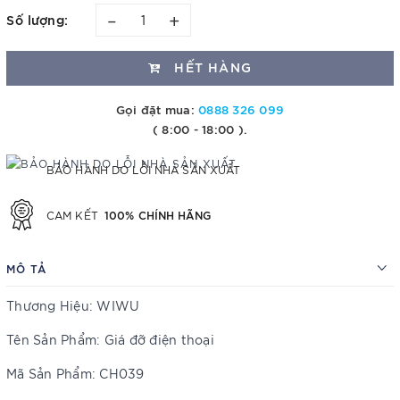
–
+
Số lượng:
HẾT HÀNG
Gọi đặt mua:
0888 326 099
( 8:00 - 18:00 ).
BẢO HÀNH DO LỖI NHÀ SẢN XUẤT
100% CHÍNH HÃNG
CAM KẾT
MÔ TẢ
Thương Hiệu: WIWU
Tên Sản Phẩm: Giá đỡ điện thoại
Mã Sản Phẩm: CH039