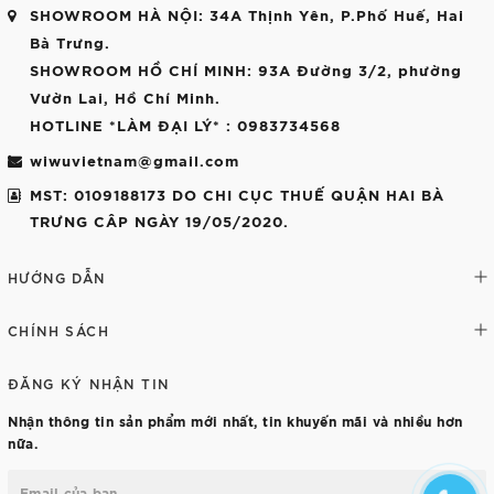
SHOWROOM HÀ NỘI
: 34A Thịnh Yên, P.Phố Huế, Hai
Bà Trưng.
SHOWROOM HỒ CHÍ MINH
: 93A Đường 3/2, phường
Vườn Lai, Hồ Chí Minh.
HOTLINE *LÀM ĐẠI LÝ*
: 0983734568
wiwuvietnam@gmail.com
MST: 0109188173 DO CHI CỤC THUẾ QUẬN HAI BÀ
TRƯNG CÂP NGÀY 19/05/2020.
HƯỚNG DẪN
CHÍNH SÁCH
ĐĂNG KÝ NHẬN TIN
Nhận thông tin sản phẩm mới nhất, tin khuyến mãi và nhiều hơn
nữa.