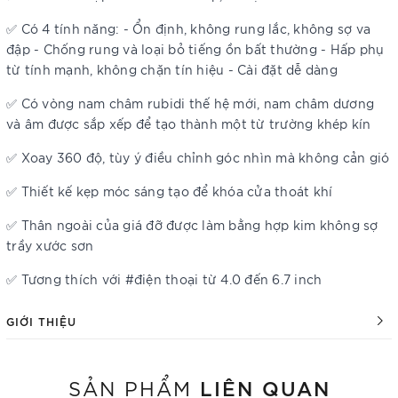
✅ Có 4 tính năng: - Ổn định, không rung lắc, không sợ va
đập - Chống rung và loại bỏ tiếng ồn bất thường - Hấp phụ
từ tính mạnh, không chặn tín hiệu - Cài đặt dễ dàng
✅ Có vòng nam châm rubidi thế hệ mới, nam châm dương
và âm được sắp xếp để tạo thành một từ trường khép kín
✅ Xoay 360 độ, tùy ý điều chỉnh góc nhìn mà không cản gió
✅ Thiết kế kẹp móc sáng tạo để khóa cửa thoát khí
✅ Thân ngoài của giá đỡ được làm bằng hợp kim không sợ
trầy xước sơn
✅ Tương thích với #điện thoại từ 4.0 đến 6.7 inch
GIỚI THIỆU
LIÊN QUAN
SẢN PHẨM