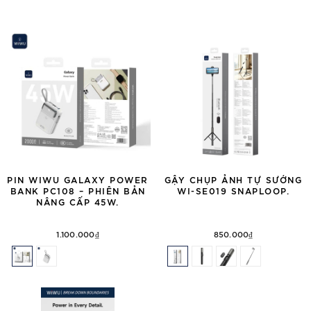
PIN WIWU GALAXY POWER
GẬY CHỤP ẢNH TỰ SƯỚNG
BANK PC108 – PHIÊN BẢN
WI-SE019 SNAPLOOP.
NÂNG CẤP 45W.
1.100.000₫
850.000₫