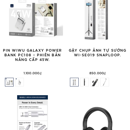
PIN WIWU GALAXY POWER
GẬY CHỤP ẢNH TỰ SƯỚNG
BANK PC108 – PHIÊN BẢN
WI-SE019 SNAPLOOP.
NÂNG CẤP 45W.
1.100.000₫
850.000₫