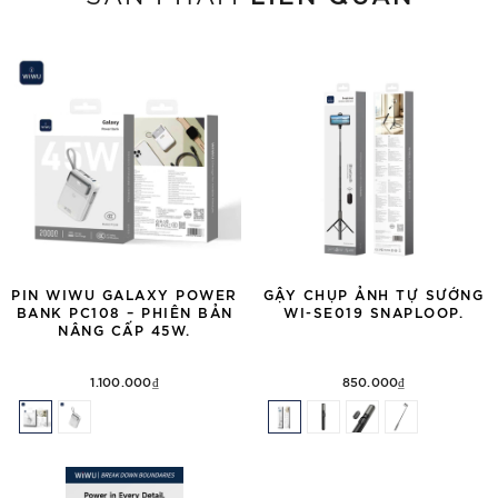
PIN WIWU GALAXY POWER
GẬY CHỤP ẢNH TỰ SƯỚNG
BANK PC108 – PHIÊN BẢN
WI-SE019 SNAPLOOP.
NÂNG CẤP 45W.
1.100.000₫
850.000₫