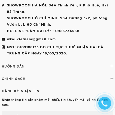
SHOWROOM HÀ NỘI
: 34A Thịnh Yên, P.Phố Huế, Hai
Bà Trưng.
SHOWROOM HỒ CHÍ MINH
: 93A Đường 3/2, phường
Vườn Lai, Hồ Chí Minh.
HOTLINE *LÀM ĐẠI LÝ*
: 0983734568
wiwuvietnam@gmail.com
MST: 0109188173 DO CHI CỤC THUẾ QUẬN HAI BÀ
TRƯNG CÂP NGÀY 19/05/2020.
HƯỚNG DẪN
CHÍNH SÁCH
ĐĂNG KÝ NHẬN TIN
Nhận thông tin sản phẩm mới nhất, tin khuyến mãi và nhiều hơn
nữa.