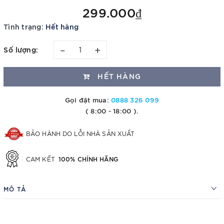
299.000₫
Tình trạng:
Hết hàng
–
+
Số lượng:
HẾT HÀNG
Gọi đặt mua:
0888 326 099
( 8:00 - 18:00 ).
BẢO HÀNH DO LỖI NHÀ SẢN XUẤT
100% CHÍNH HÃNG
CAM KẾT
MÔ TẢ