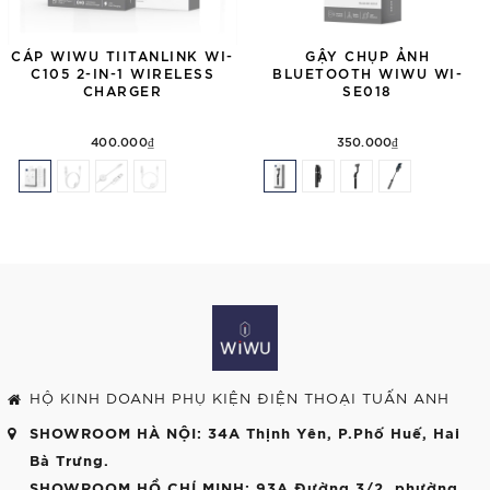
CÁP WIWU TIITANLINK WI-
GẬY CHỤP ẢNH
C105 2-IN-1 WIRELESS
BLUETOOTH WIWU WI-
CHARGER
SE018
400.000₫
350.000₫
HỘ KINH DOANH PHỤ KIỆN ĐIỆN THOẠI TUẤN ANH
SHOWROOM HÀ NỘI
: 34A Thịnh Yên, P.Phố Huế, Hai
Bà Trưng.
SHOWROOM HỒ CHÍ MINH
: 93A Đường 3/2, phường