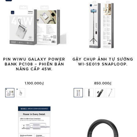
PIN WIWU GALAXY POWER
GẬY CHỤP ẢNH TỰ SƯỚNG
BANK PC108 – PHIÊN BẢN
WI-SE019 SNAPLOOP.
NÂNG CẤP 45W.
1.100.000₫
850.000₫