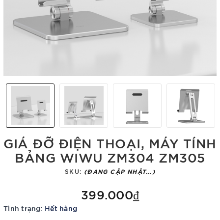
GIÁ ĐỠ ĐIỆN THOẠI, MÁY TÍNH
BẢNG WIWU ZM304 ZM305
SKU:
(ĐANG CẬP NHẬT...)
399.000₫
Tình trạng:
Hết hàng