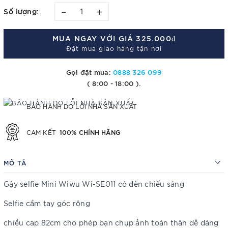
–
+
Số lượng:
MUA NGAY VỚI GIÁ
325.000₫
Đặt mua giao hàng tận nơi
Gọi đặt mua:
0888 326 099
( 8:00 - 18:00 ).
BẢO HÀNH DO LỖI NHÀ SẢN XUẤT
100% CHÍNH HÃNG
CAM KẾT
MÔ TẢ
Gậy selfie Mini Wiwu Wi-SE011 có đèn chiếu sáng
Selfie cầm tay góc rộng
chiều cap 82cm cho phép bạn chụp ảnh toàn thân dễ dàng