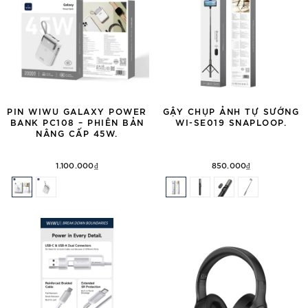
PIN WIWU GALAXY POWER
GẬY CHỤP ẢNH TỰ SƯỚNG
BANK PC108 – PHIÊN BẢN
WI-SE019 SNAPLOOP.
NÂNG CẤP 45W.
1.100.000₫
850.000₫