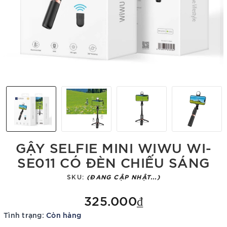
GẬY SELFIE MINI WIWU WI-
SE011 CÓ ĐÈN CHIẾU SÁNG
SKU:
(ĐANG CẬP NHẬT...)
325.000₫
Tình trạng:
Còn hàng