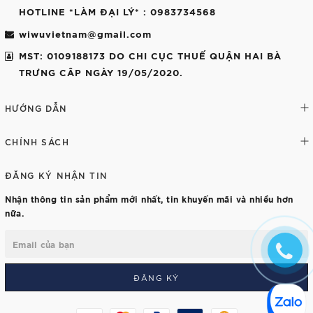
HOTLINE *LÀM ĐẠI LÝ*
: 0983734568
wiwuvietnam@gmail.com
MST: 0109188173 DO CHI CỤC THUẾ QUẬN HAI BÀ
TRƯNG CÂP NGÀY 19/05/2020.
HƯỚNG DẪN
CHÍNH SÁCH
ĐĂNG KÝ NHẬN TIN
Nhận thông tin sản phẩm mới nhất, tin khuyến mãi và nhiều hơn
nữa.
ĐĂNG KÝ