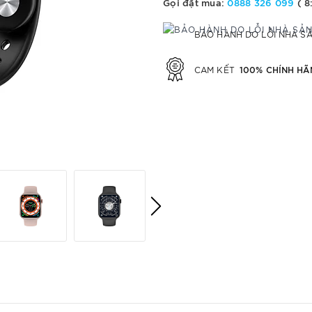
Gọi đặt mua:
0888 326 099
( 8
BẢO HÀNH DO LỖI NHÀ S
100% CHÍNH HÃ
CAM KẾT