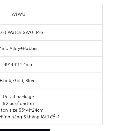
WiWU
art Watch SW01 Pro
Zinc Alloy+Rubber
49*44*14.4mm
Black, Gold, Sliver
Retail package
92 pcs/ carton
rton size 53*41*24cm
hính hãng 6 tháng lỗi 1 đổi 1