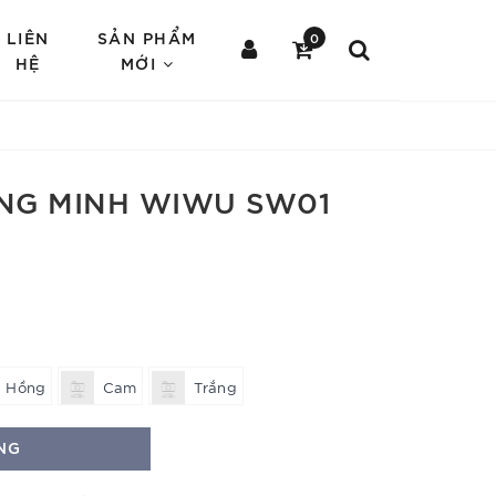
LIÊN
SẢN PHẨM
0
HỆ
MỚI
NG MINH WIWU SW01
Hồng
Cam
Trắng
NG