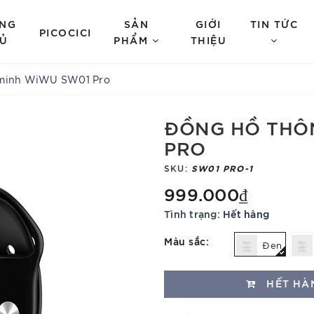
NG
SẢN
GIỚI
TIN TỨC
PICOCICI
Ủ
PHẨM
THIỆU
 minh WiWU SW01 Pro
ĐỒNG HỒ THÔ
PRO
SKU:
SW01 PRO-1
999.000₫
Tình trạng:
Hết hàng
Màu sắc:
Đen
HẾT HÀ