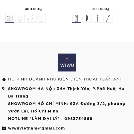
400.000₫
350.000₫
HỘ KINH DOANH PHỤ KIỆN ĐIỆN THOẠI TUẤN ANH
SHOWROOM HÀ NỘI
: 34A Thịnh Yên, P.Phố Huế, Hai
Bà Trưng.
SHOWROOM HỒ CHÍ MINH
: 93A Đường 3/2, phường
Vườn Lai, Hồ Chí Minh.
HOTLINE *LÀM ĐẠI LÝ*
: 0983734568
wiwuvietnam@gmail.com