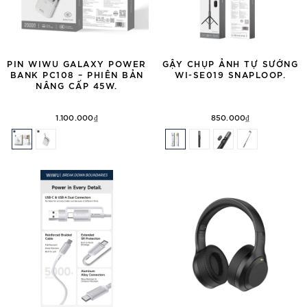
PIN WIWU GALAXY POWER
GẬY CHỤP ẢNH TỰ SƯỚNG
BANK PC108 – PHIÊN BẢN
WI-SE019 SNAPLOOP.
NÂNG CẤP 45W.
1.100.000₫
850.000₫