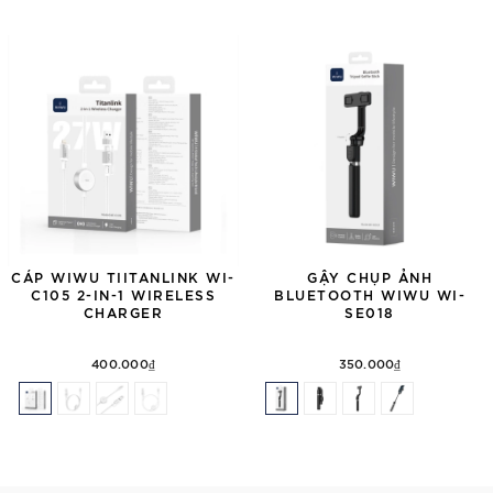
CÁP WIWU TIITANLINK WI-
GẬY CHỤP ẢNH
C105 2-IN-1 WIRELESS
BLUETOOTH WIWU WI-
CHARGER
SE018
400.000₫
350.000₫