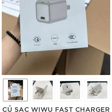
CỦ SẠC ̣WIWU FAST CHARGER