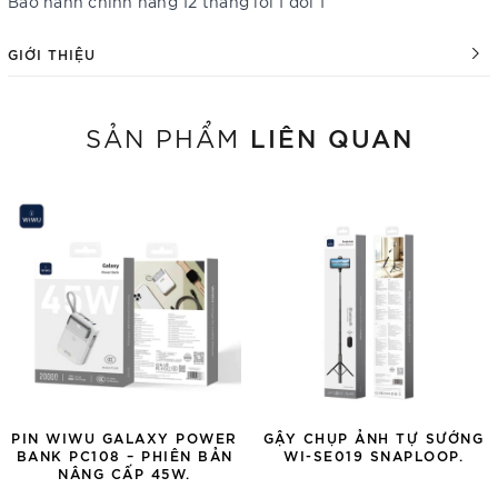
Bảo hành chính hãng 12 tháng lỗi 1 đổi 1
GIỚI THIỆU
LIÊN QUAN
SẢN PHẨM
PIN WIWU GALAXY POWER
GẬY CHỤP ẢNH TỰ SƯỚNG
BANK PC108 – PHIÊN BẢN
WI-SE019 SNAPLOOP.
NÂNG CẤP 45W.