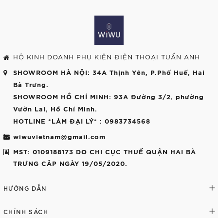
HỘ KINH DOANH PHỤ KIỆN ĐIỆN THOẠI TUẤN ANH
SHOWROOM HÀ NỘI
: 34A Thịnh Yên, P.Phố Huế, Hai
Bà Trưng.
SHOWROOM HỒ CHÍ MINH
: 93A Đường 3/2, phường
Vườn Lai, Hồ Chí Minh.
HOTLINE *LÀM ĐẠI LÝ*
: 0983734568
wiwuvietnam@gmail.com
MST: 0109188173 DO CHI CỤC THUẾ QUẬN HAI BÀ
TRƯNG CÂP NGÀY 19/05/2020.
HƯỚNG DẪN
CHÍNH SÁCH