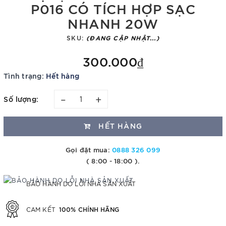
P016 CÓ TÍCH HỢP SẠC
NHANH 20W
SKU:
(ĐANG CẬP NHẬT...)
300.000₫
Tình trạng:
Hết hàng
–
+
Số lượng:
HẾT HÀNG
Gọi đặt mua:
0888 326 099
( 8:00 - 18:00 ).
BẢO HÀNH DO LỖI NHÀ SẢN XUẤT
100% CHÍNH HÃNG
CAM KẾT