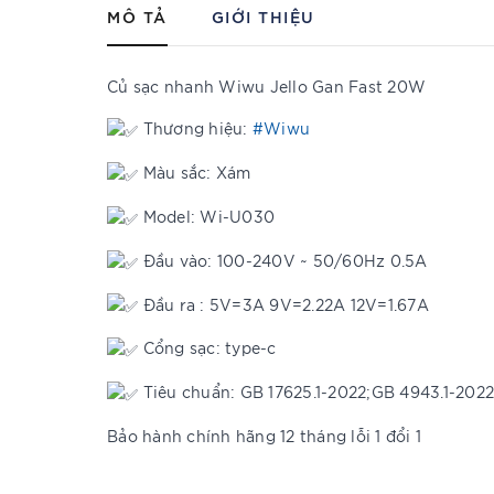
MÔ TẢ
GIỚI THIỆU
Củ sạc nhanh Wiwu Jello Gan Fast 20W
Thương hiệu:
#Wiwu
Màu sắc: Xám
Model: Wi-U030
Đầu vào: 100-240V ~ 50/60Hz 0.5A
Đầu ra : 5V=3A 9V=2.22A 12V=1.67A
Cổng sạc: type-c
Tiêu chuẩn: GB 17625.1-2022;GB 4943.1-2022
Bảo hành chính hãng 12 tháng lỗi 1 đổi 1