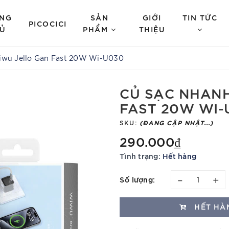
NG
SẢN
GIỚI
TIN TỨC
PICOCICI
Ủ
PHẨM
THIỆU
iwu Jello Gan Fast 20W Wi-U030
CỦ SẠC NHAN
FAST 20W WI-
SKU:
(ĐANG CẬP NHẬT...)
290.000₫
Tình trạng:
Hết hàng
–
+
Số lượng:
HẾT HÀ