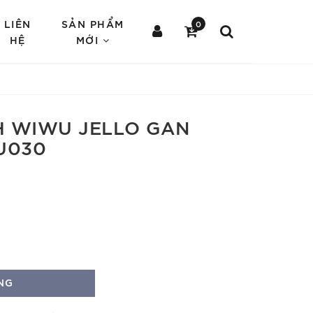
LIÊN
SẢN PHẨM
0
HỆ
MỚI
H WIWU JELLO GAN
U030
NG