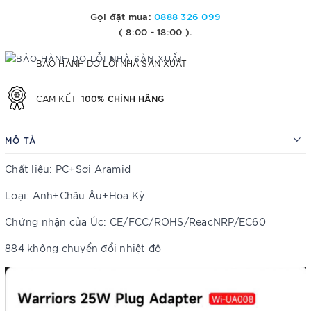
Gọi đặt mua:
0888 326 099
( 8:00 - 18:00 ).
BẢO HÀNH DO LỖI NHÀ SẢN XUẤT
100% CHÍNH HÃNG
CAM KẾT
MÔ TẢ
Chất liệu: PC+Sợi Aramid
Loại: Anh+Châu Âu+Hoa Kỳ
Chứng nhận của Úc: CE/FCC/ROHS/ReacNRP/EC60
884 không chuyển đổi nhiệt độ