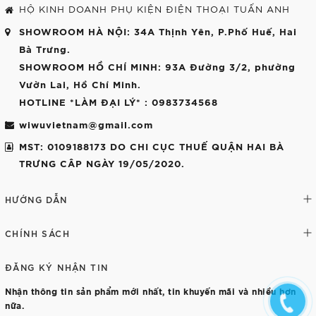
HỘ KINH DOANH PHỤ KIỆN ĐIỆN THOẠI TUẤN ANH
SHOWROOM HÀ NỘI
: 34A Thịnh Yên, P.Phố Huế, Hai
Bà Trưng.
SHOWROOM HỒ CHÍ MINH
: 93A Đường 3/2, phường
Vườn Lai, Hồ Chí Minh.
HOTLINE *LÀM ĐẠI LÝ*
: 0983734568
wiwuvietnam@gmail.com
MST: 0109188173 DO CHI CỤC THUẾ QUẬN HAI BÀ
TRƯNG CÂP NGÀY 19/05/2020.
HƯỚNG DẪN
CHÍNH SÁCH
ĐĂNG KÝ NHẬN TIN
Nhận thông tin sản phẩm mới nhất, tin khuyến mãi và nhiều hơn
nữa.