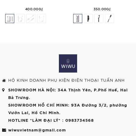
400.000₫
350.000₫
HỘ KINH DOANH PHỤ KIỆN ĐIỆN THOẠI TUẤN ANH
SHOWROOM HÀ NỘI
: 34A Thịnh Yên, P.Phố Huế, Hai
Bà Trưng.
SHOWROOM HỒ CHÍ MINH
: 93A Đường 3/2, phường
Vườn Lai, Hồ Chí Minh.
HOTLINE *LÀM ĐẠI LÝ*
: 0983734568
wiwuvietnam@gmail.com