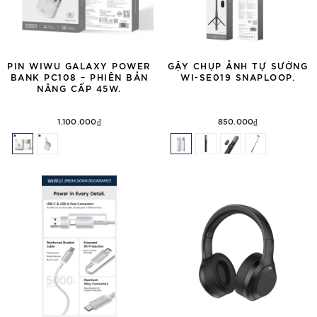
PIN WIWU GALAXY POWER
GẬY CHỤP ẢNH TỰ SƯỚNG
BANK PC108 – PHIÊN BẢN
WI-SE019 SNAPLOOP.
NÂNG CẤP 45W.
1.100.000₫
850.000₫