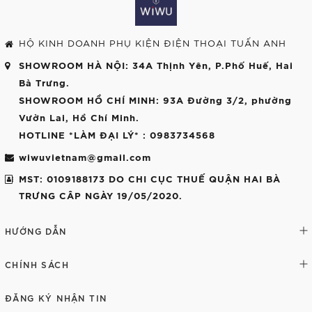
HỘ KINH DOANH PHỤ KIỆN ĐIỆN THOẠI TUẤN ANH
SHOWROOM HÀ NỘI
: 34A Thịnh Yên, P.Phố Huế, Hai
Bà Trưng.
SHOWROOM HỒ CHÍ MINH
: 93A Đường 3/2, phường
Vườn Lai, Hồ Chí Minh.
HOTLINE *LÀM ĐẠI LÝ*
: 0983734568
wiwuvietnam@gmail.com
MST: 0109188173 DO CHI CỤC THUẾ QUẬN HAI BÀ
TRƯNG CÂP NGÀY 19/05/2020.
HƯỚNG DẪN
CHÍNH SÁCH
ĐĂNG KÝ NHẬN TIN