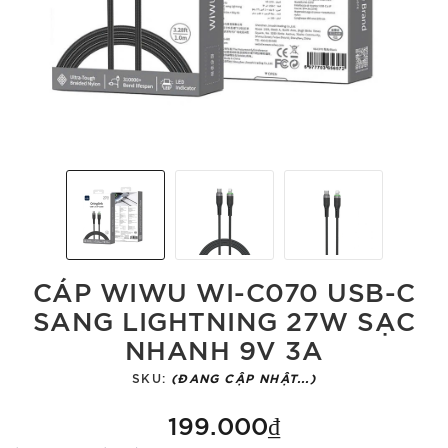
CÁP WIWU WI-C070 USB-C
SANG LIGHTNING 27W SẠC
NHANH 9V 3A
SKU:
(ĐANG CẬP NHẬT...)
199.000₫