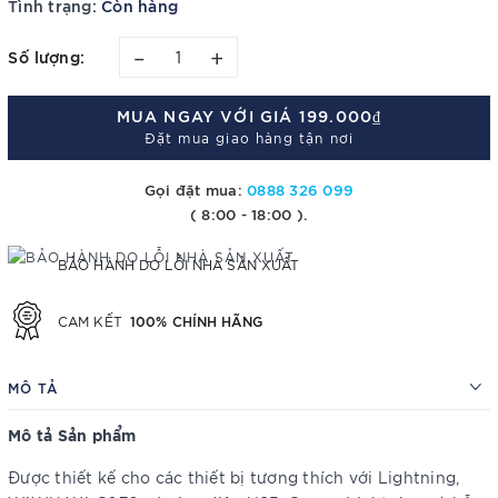
Tình trạng:
Còn hàng
–
+
Số lượng:
MUA NGAY VỚI GIÁ
199.000₫
Đặt mua giao hàng tận nơi
Gọi đặt mua:
0888 326 099
( 8:00 - 18:00 ).
BẢO HÀNH DO LỖI NHÀ SẢN XUẤT
100% CHÍNH HÃNG
CAM KẾT
MÔ TẢ
Mô tả Sản phẩm
Được thiết kế cho các thiết bị tương thích với Lightning,