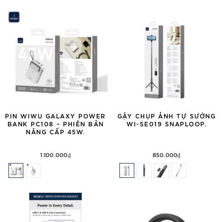
PIN WIWU GALAXY POWER
GẬY CHỤP ẢNH TỰ SƯỚNG
BANK PC108 – PHIÊN BẢN
WI-SE019 SNAPLOOP.
NÂNG CẤP 45W.
1.100.000₫
850.000₫