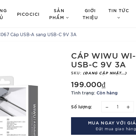
NG
SẢN
GIỚI
TIN TỨC
PICOCICI
Ủ
PHẨM
THIỆU
067 Cáp USB-A sang USB-C 9V 3A
CÁP WIWU WI-
USB-C 9V 3A
SKU:
(ĐANG CẬP NHẬT...)
199.000₫
Tình trạng:
Còn hàng
–
+
Số lượng:
MUA NGAY VỚI GI
Đặt mua giao hàng