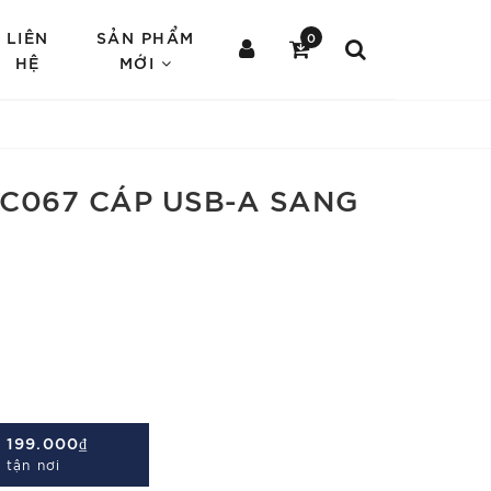
LIÊN
SẢN PHẨM
0
HỆ
MỚI
C067 CÁP USB-A SANG
Á
199.000₫
 tận nơi