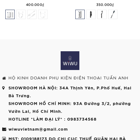
400.000₫
350.000₫
HỘ KINH DOANH PHỤ KIỆN ĐIỆN THOẠI TUẤN ANH
SHOWROOM HÀ NỘI
: 34A Thịnh Yên, P.Phố Huế, Hai
Bà Trưng.
SHOWROOM HỒ CHÍ MINH
: 93A Đường 3/2, phường
Vườn Lai, Hồ Chí Minh.
HOTLINE *LÀM ĐẠI LÝ*
: 0983734568
wiwuvietnam@gmail.com
MST: 0109188173 DO CHI CỤC THUẾ QUẬN HAI BÀ