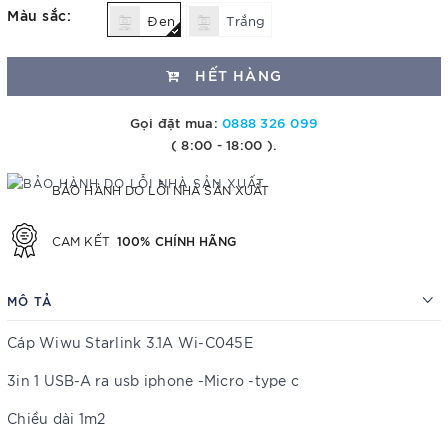
Màu sắc:
Đen
Trắng
HẾT HÀNG
Gọi đặt mua:
0888 326 099
( 8:00 - 18:00 ).
BẢO HÀNH DO LỖI NHÀ SẢN XUẤT
100% CHÍNH HÃNG
CAM KẾT
MÔ TẢ
Cáp Wiwu Starlink 3.1A Wi-C045E
3in 1 USB-A ra usb iphone -Micro -type c
Chiều dài 1m2