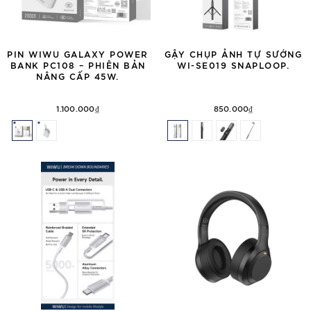
PIN WIWU GALAXY POWER
GẬY CHỤP ẢNH TỰ SƯỚNG
BANK PC108 – PHIÊN BẢN
WI-SE019 SNAPLOOP.
NÂNG CẤP 45W.
1.100.000₫
850.000₫