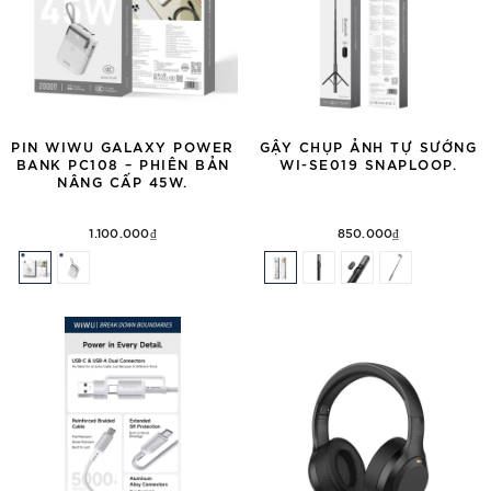
PIN WIWU GALAXY POWER
GẬY CHỤP ẢNH TỰ SƯỚNG
BANK PC108 – PHIÊN BẢN
WI-SE019 SNAPLOOP.
NÂNG CẤP 45W.
1.100.000₫
850.000₫