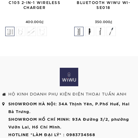
C105 2-IN-1 WIRELESS
BLUETOOTH WIWU WI-
CHARGER
SE018
400.000₫
350.000₫
HỘ KINH DOANH PHỤ KIỆN ĐIỆN THOẠI TUẤN ANH
SHOWROOM HÀ NỘI
: 34A Thịnh Yên, P.Phố Huế, Hai
Bà Trưng.
SHOWROOM HỒ CHÍ MINH
: 93A Đường 3/2, phường
Vườn Lai, Hồ Chí Minh.
HOTLINE *LÀM ĐẠI LÝ*
: 0983734568