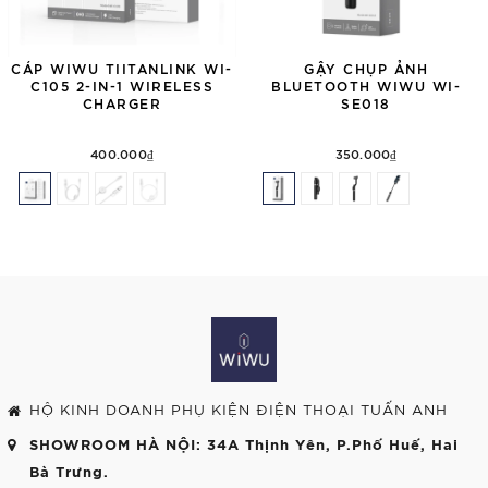
CÁP WIWU TIITANLINK WI-
GẬY CHỤP ẢNH
C105 2-IN-1 WIRELESS
BLUETOOTH WIWU WI-
CHARGER
SE018
400.000₫
350.000₫
HỘ KINH DOANH PHỤ KIỆN ĐIỆN THOẠI TUẤN ANH
SHOWROOM HÀ NỘI
: 34A Thịnh Yên, P.Phố Huế, Hai
Bà Trưng.