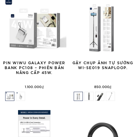
PIN WIWU GALAXY POWER
GẬY CHỤP ẢNH TỰ SƯỚNG
BANK PC108 – PHIÊN BẢN
WI-SE019 SNAPLOOP.
NÂNG CẤP 45W.
1.100.000₫
850.000₫