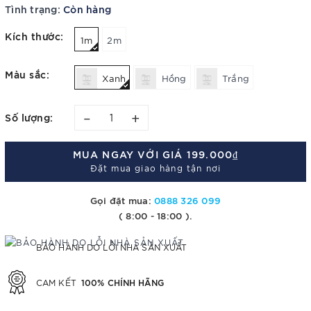
Tình trạng:
Còn hàng
Kích thước:
1m
2m
Màu sắc:
Xanh
Hồng
Trắng
–
+
Số lượng:
MUA NGAY VỚI GIÁ
199.000₫
Đặt mua giao hàng tận nơi
Gọi đặt mua:
0888 326 099
( 8:00 - 18:00 ).
BẢO HÀNH DO LỖI NHÀ SẢN XUẤT
100% CHÍNH HÃNG
CAM KẾT