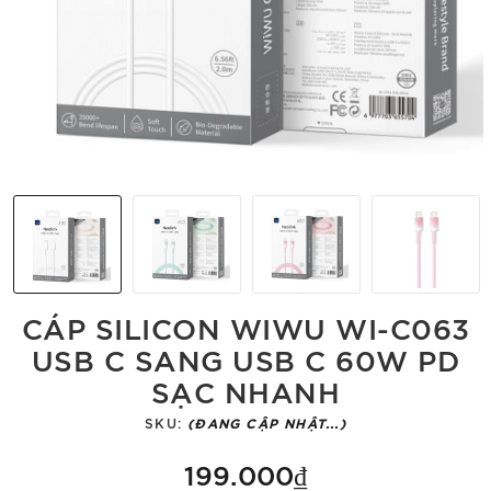
CÁP SILICON WIWU WI-C063
USB C SANG USB C 60W PD
SẠC NHANH
SKU:
(ĐANG CẬP NHẬT...)
199.000₫