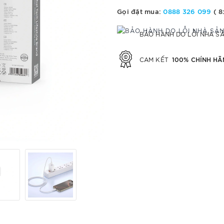
Gọi đặt mua:
0888 326 099
( 8
BẢO HÀNH DO LỖI NHÀ S
100% CHÍNH HÃ
CAM KẾT