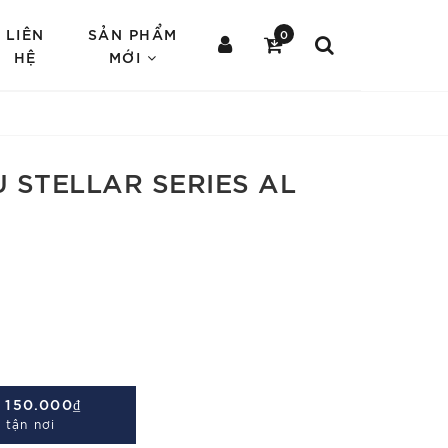
LIÊN
SẢN PHẨM
0
HỆ
MỚI
 STELLAR SERIES AL
Á
150.000₫
 tận nơi