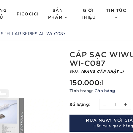
NG
SẢN
GIỚI
TIN TỨC
PICOCICI
Ủ
PHẨM
THIỆU
STELLAR SERIES AL Wi-C087
CÁP SẠC WIWU
WI-C087
SKU:
(ĐANG CẬP NHẬT...)
150.000₫
Tình trạng:
Còn hàng
–
+
Số lượng:
MUA NGAY VỚI GI
Đặt mua giao hàng