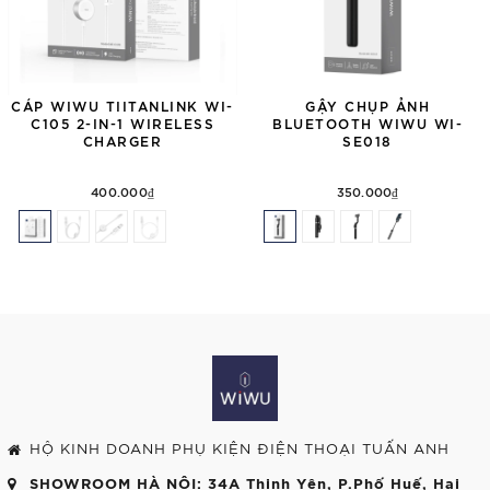
CÁP WIWU TIITANLINK WI-
GẬY CHỤP ẢNH
C105 2-IN-1 WIRELESS
BLUETOOTH WIWU WI-
CHARGER
SE018
400.000₫
350.000₫
HỘ KINH DOANH PHỤ KIỆN ĐIỆN THOẠI TUẤN ANH
SHOWROOM HÀ NỘI
: 34A Thịnh Yên, P.Phố Huế, Hai