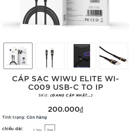
CÁP SẠC WIWU ELITE WI-
C009 USB-C TO IP
SKU:
(ĐANG CẬP NHẬT...)
200.000₫
Tình trạng:
Còn hàng
chiều dài:
1.2m
2m