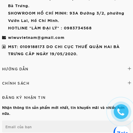
Bà Trưng.
SHOWROOM HỒ CHÍ MINH
: 93A Đường 3/2, phường
Vườn Lai, Hồ Chí Minh.
HOTLINE *LÀM ĐẠI LÝ*
: 0983734568
wiwuvietnam@gmail.com
MST: 0109188173 DO CHI CỤC THUẾ QUẬN HAI BÀ
TRƯNG CÂP NGÀY 19/05/2020.
HƯỚNG DẪN
CHÍNH SÁCH
ĐĂNG KÝ NHẬN TIN
Nhận thông tin sản phẩm mới nhất, tin khuyến mãi và nhiều hơn
nữa.