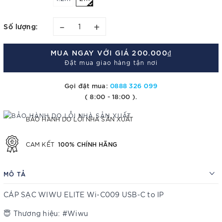
–
+
Số lượng:
MUA NGAY VỚI GIÁ
200.000₫
Đặt mua giao hàng tận nơi
Gọi đặt mua:
0888 326 099
( 8:00 - 18:00 ).
BẢO HÀNH DO LỖI NHÀ SẢN XUẤT
100% CHÍNH HÃNG
CAM KẾT
MÔ TẢ
CÁP SẠC WIWU ELITE Wi-C009 USB-C to IP
😇 Thương hiệu: #Wiwu