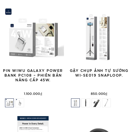
PIN WIWU GALAXY POWER
GẬY CHỤP ẢNH TỰ SƯỚNG
BANK PC108 – PHIÊN BẢN
WI-SE019 SNAPLOOP.
NÂNG CẤP 45W.
1.100.000₫
850.000₫