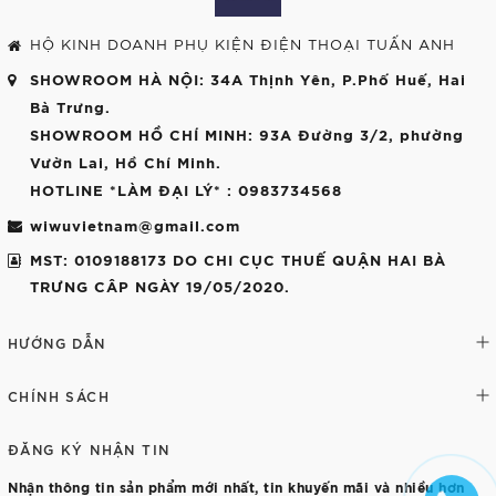
HỘ KINH DOANH PHỤ KIỆN ĐIỆN THOẠI TUẤN ANH
SHOWROOM HÀ NỘI
: 34A Thịnh Yên, P.Phố Huế, Hai
Bà Trưng.
SHOWROOM HỒ CHÍ MINH
: 93A Đường 3/2, phường
Vườn Lai, Hồ Chí Minh.
HOTLINE *LÀM ĐẠI LÝ*
: 0983734568
wiwuvietnam@gmail.com
MST: 0109188173 DO CHI CỤC THUẾ QUẬN HAI BÀ
TRƯNG CÂP NGÀY 19/05/2020.
HƯỚNG DẪN
CHÍNH SÁCH
ĐĂNG KÝ NHẬN TIN
Nhận thông tin sản phẩm mới nhất, tin khuyến mãi và nhiều hơn