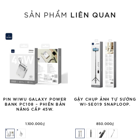
LIÊN QUAN
SẢN PHẨM
PIN WIWU GALAXY POWER
GẬY CHỤP ẢNH TỰ SƯỚNG
BANK PC108 – PHIÊN BẢN
WI-SE019 SNAPLOOP.
NÂNG CẤP 45W.
1.100.000₫
850.000₫