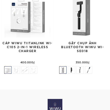
CÁP WIWU TIITANLINK WI-
GẬY CHỤP ẢNH
C105 2-IN-1 WIRELESS
BLUETOOTH WIWU WI-
CHARGER
SE018
400.000₫
350.000₫