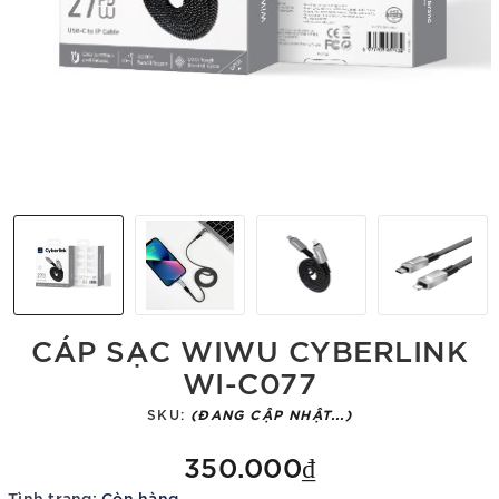
CÁP SẠC WIWU CYBERLINK
WI-C077
SKU:
(ĐANG CẬP NHẬT...)
350.000₫
Tình trạng:
Còn hàng