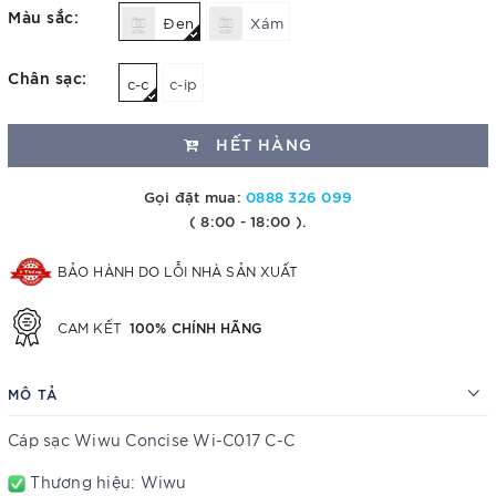
Màu sắc:
Đen
Xám
Chân sạc:
c-c
c-ip
HẾT HÀNG
Gọi đặt mua:
0888 326 099
( 8:00 - 18:00 ).
BẢO HÀNH DO LỖI NHÀ SẢN XUẤT
100% CHÍNH HÃNG
CAM KẾT
MÔ TẢ
Cáp sạc Wiwu Concise Wi-C017 C-C
Thương hiệu: Wiwu