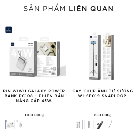
LIÊN QUAN
SẢN PHẨM
PIN WIWU GALAXY POWER
GẬY CHỤP ẢNH TỰ SƯỚNG
BANK PC108 – PHIÊN BẢN
WI-SE019 SNAPLOOP.
NÂNG CẤP 45W.
1.100.000₫
850.000₫