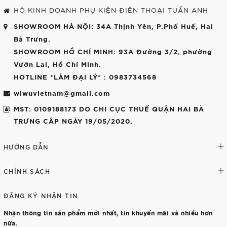
HỘ KINH DOANH PHỤ KIỆN ĐIỆN THOẠI TUẤN ANH
SHOWROOM HÀ NỘI
: 34A Thịnh Yên, P.Phố Huế, Hai
Bà Trưng.
SHOWROOM HỒ CHÍ MINH
: 93A Đường 3/2, phường
Vườn Lai, Hồ Chí Minh.
HOTLINE *LÀM ĐẠI LÝ*
: 0983734568
wiwuvietnam@gmail.com
MST: 0109188173 DO CHI CỤC THUẾ QUẬN HAI BÀ
TRƯNG CÂP NGÀY 19/05/2020.
HƯỚNG DẪN
CHÍNH SÁCH
ĐĂNG KÝ NHẬN TIN
Nhận thông tin sản phẩm mới nhất, tin khuyến mãi và nhiều hơn
nữa.