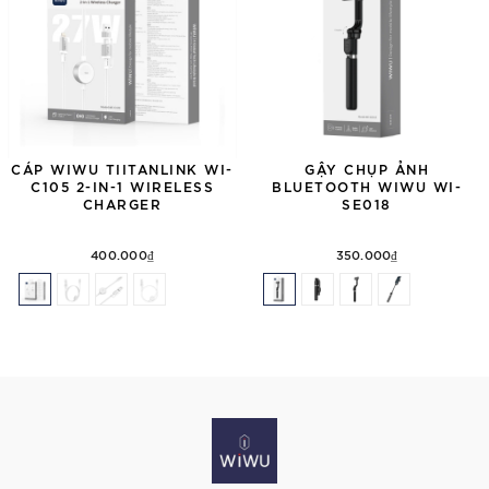
CÁP WIWU TIITANLINK WI-
GẬY CHỤP ẢNH
C105 2-IN-1 WIRELESS
BLUETOOTH WIWU WI-
CHARGER
SE018
400.000₫
350.000₫