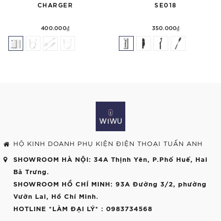
CHARGER
SE018
400.000₫
350.000₫
HỘ KINH DOANH PHỤ KIỆN ĐIỆN THOẠI TUẤN ANH
SHOWROOM HÀ NỘI
: 34A Thịnh Yên, P.Phố Huế, Hai
Bà Trưng.
SHOWROOM HỒ CHÍ MINH
: 93A Đường 3/2, phường
Vườn Lai, Hồ Chí Minh.
HOTLINE *LÀM ĐẠI LÝ*
: 0983734568