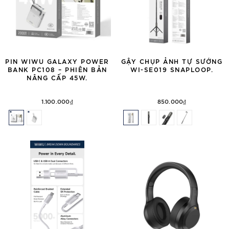
PIN WIWU GALAXY POWER
GẬY CHỤP ẢNH TỰ SƯỚNG
BANK PC108 – PHIÊN BẢN
WI-SE019 SNAPLOOP.
NÂNG CẤP 45W.
1.100.000₫
850.000₫