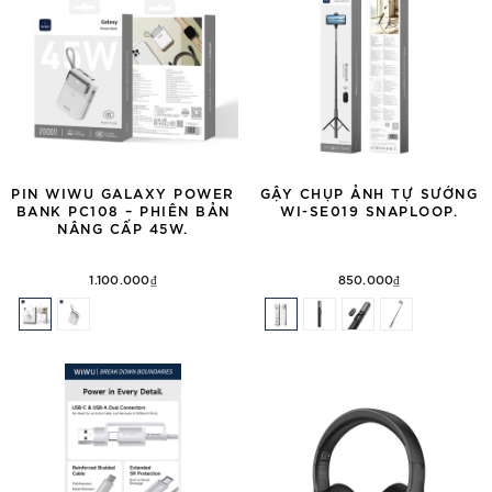
PIN WIWU GALAXY POWER
GẬY CHỤP ẢNH TỰ SƯỚNG
BANK PC108 – PHIÊN BẢN
WI-SE019 SNAPLOOP.
NÂNG CẤP 45W.
1.100.000₫
850.000₫