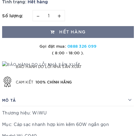
Tình trạng:
Hết hàng
–
+
Số lượng:
HẾT HÀNG
Gọi đặt mua:
0888 326 099
( 8:00 - 18:00 ).
BẢO HÀNH DO LỖI NHÀ SẢN XUẤT
100% CHÍNH HÃNG
CAM KẾT
MÔ TẢ
Thương hiệu: WiWU
Mục: Cáp sạc nhanh hợp kim kẽm 60W ngắn gọn
Model:Wi-C040