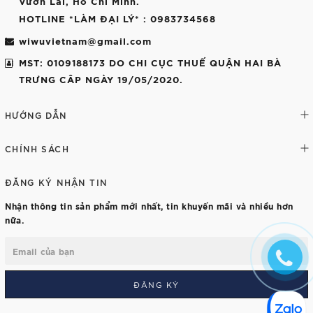
Vườn Lai, Hồ Chí Minh.
HOTLINE *LÀM ĐẠI LÝ*
: 0983734568
wiwuvietnam@gmail.com
MST: 0109188173 DO CHI CỤC THUẾ QUẬN HAI BÀ
TRƯNG CÂP NGÀY 19/05/2020.
HƯỚNG DẪN
CHÍNH SÁCH
ĐĂNG KÝ NHẬN TIN
Nhận thông tin sản phẩm mới nhất, tin khuyến mãi và nhiều hơn
nữa.
ĐĂNG KÝ