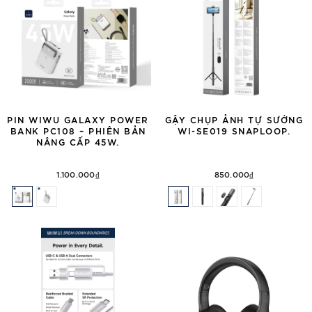
PIN WIWU GALAXY POWER
GẬY CHỤP ẢNH TỰ SƯỚNG
BANK PC108 – PHIÊN BẢN
WI-SE019 SNAPLOOP.
NÂNG CẤP 45W.
1.100.000₫
850.000₫