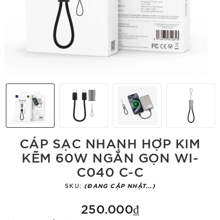
CÁP SẠC NHANH HỢP KIM
KẼM 60W NGẮN GỌN WI-
C040 C-C
SKU:
(ĐANG CẬP NHẬT...)
250.000₫