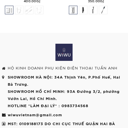
400.000₫
350.000₫
HỘ KINH DOANH PHỤ KIỆN ĐIỆN THOẠI TUẤN ANH
SHOWROOM HÀ NỘI
: 34A Thịnh Yên, P.Phố Huế, Hai
Bà Trưng.
SHOWROOM HỒ CHÍ MINH
: 93A Đường 3/2, phường
Vườn Lai, Hồ Chí Minh.
HOTLINE *LÀM ĐẠI LÝ*
: 0983734568
wiwuvietnam@gmail.com
MST: 0109188173 DO CHI CỤC THUẾ QUẬN HAI BÀ