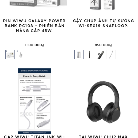
PIN WIWU GALAXY POWER
GẬY CHỤP ẢNH TỰ SƯỚNG
BANK PC108 – PHIÊN BẢN
WI-SE019 SNAPLOOP.
NÂNG CẤP 45W.
1.100.000₫
850.000₫
CÁP WIWU TITANLINK WI-
TAI WIWU CHỤP MAX