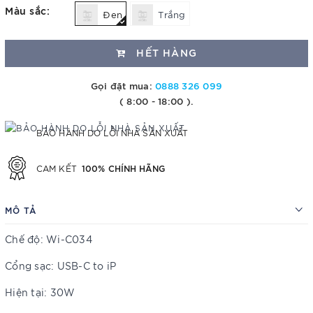
Màu sắc:
Đen
Trắng
HẾT HÀNG
Gọi đặt mua:
0888 326 099
( 8:00 - 18:00 ).
BẢO HÀNH DO LỖI NHÀ SẢN XUẤT
100% CHÍNH HÃNG
CAM KẾT
MÔ TẢ
Chế độ: Wi-C034
Cổng sạc: USB-C to iP
Hiện tại: 30W