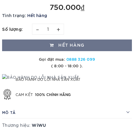
750.000₫
Tình trạng:
Hết hàng
–
+
Số lượng:
HẾT HÀNG
Gọi đặt mua:
0888 326 099
( 8:00 - 18:00 ).
BẢO HÀNH DO LỖI NHÀ SẢN XUẤT
100% CHÍNH HÃNG
CAM KẾT
MÔ TẢ
WiWU
Thương hiệu: