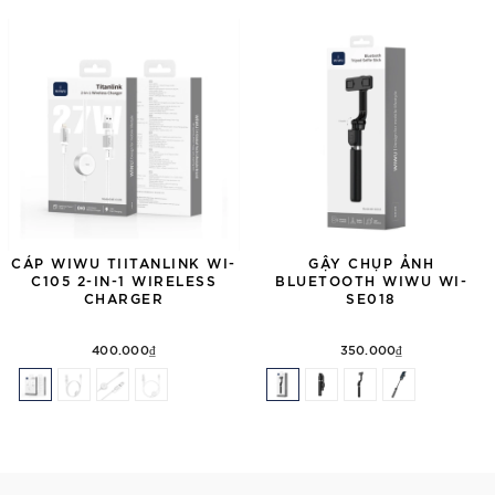
CÁP WIWU TIITANLINK WI-
GẬY CHỤP ẢNH
C105 2-IN-1 WIRELESS
BLUETOOTH WIWU WI-
CHARGER
SE018
400.000₫
350.000₫