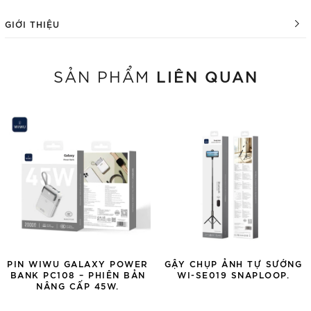
GIỚI THIỆU
LIÊN QUAN
SẢN PHẨM
PIN WIWU GALAXY POWER
GẬY CHỤP ẢNH TỰ SƯỚNG
BANK PC108 – PHIÊN BẢN
WI-SE019 SNAPLOOP.
NÂNG CẤP 45W.