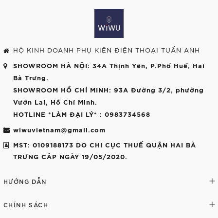
HỘ KINH DOANH PHỤ KIỆN ĐIỆN THOẠI TUẤN ANH
SHOWROOM HÀ NỘI
: 34A Thịnh Yên, P.Phố Huế, Hai
Bà Trưng.
SHOWROOM HỒ CHÍ MINH
: 93A Đường 3/2, phường
Vườn Lai, Hồ Chí Minh.
HOTLINE *LÀM ĐẠI LÝ*
: 0983734568
wiwuvietnam@gmail.com
MST: 0109188173 DO CHI CỤC THUẾ QUẬN HAI BÀ
TRƯNG CÂP NGÀY 19/05/2020.
HƯỚNG DẪN
CHÍNH SÁCH