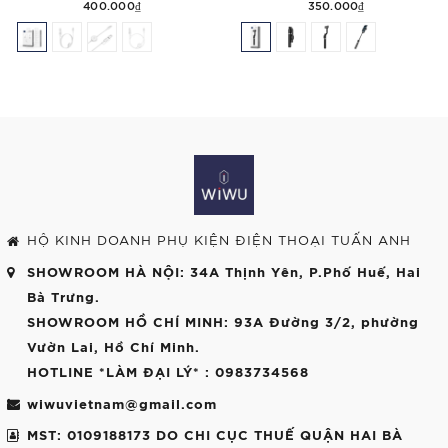
400.000₫
350.000₫
HỘ KINH DOANH PHỤ KIỆN ĐIỆN THOẠI TUẤN ANH
SHOWROOM HÀ NỘI
: 34A Thịnh Yên, P.Phố Huế, Hai
Bà Trưng.
SHOWROOM HỒ CHÍ MINH
: 93A Đường 3/2, phường
Vườn Lai, Hồ Chí Minh.
HOTLINE *LÀM ĐẠI LÝ*
: 0983734568
wiwuvietnam@gmail.com
MST: 0109188173 DO CHI CỤC THUẾ QUẬN HAI BÀ