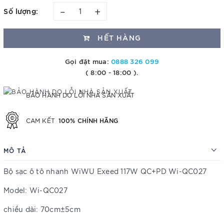
–
+
Số lượng:
HẾT HÀNG
Gọi đặt mua:
0888 326 099
( 8:00 - 18:00 ).
BẢO HÀNH DO LỖI NHÀ SẢN XUẤT
100% CHÍNH HÃNG
CAM KẾT
MÔ TẢ
Bộ sạc ô tô nhanh WiWU Exeed 117W QC+PD Wi-QC027
Model: Wi-QC027
chiều dài: 70cm±5cm