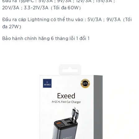
Đầu ra Type-C：5V/3A；9V/3A；12V/3A；15V/3A；
20V/3A；3.3~21V/3A（Tối đa 60W）
Đầu ra cáp Lightning có thể thu vào：5V/3A；9V/3A（Tối
đa 27W)
Bảo hành chính hãng 6 tháng lỗi 1 đổi 1