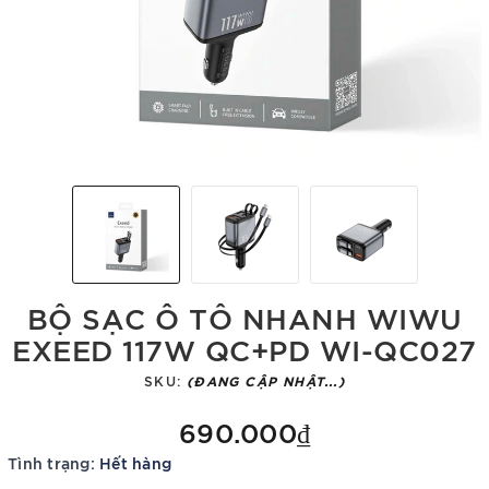
BỘ SẠC Ô TÔ NHANH WIWU
EXEED 117W QC+PD WI-QC027
SKU:
(ĐANG CẬP NHẬT...)
690.000₫
Tình trạng:
Hết hàng