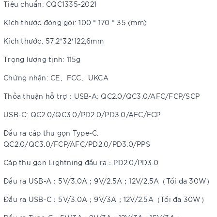
Tiêu chuẩn: CQC1335-2021
Kích thước đóng gói: 100 * 170 * 35 (mm)
Kích thước: 57,2*32*122,6mm
Trọng lượng tịnh: 115g
Chứng nhận: CE、FCC、UKCA
Thỏa thuận hỗ trợ：USB-A: QC2.0/QC3.0/AFC/FCP/SCP
USB-C: QC2.0/QC3.0/PD2.0/PD3.0/AFC/FCP
Đầu ra cáp thu gọn Type-C:
QC2.0/QC3.0/FCP/AFC/PD2.0/PD3.0/PPS
Cáp thu gọn Lightning đầu ra：PD2.0/PD3.0
Đầu ra USB-A：5V/3.0A；9V/2.5A；12V/2.5A（Tối đa 30W）
Đầu ra USB-C：5V/3.0A；9V/3A；12V/2.5A（Tối đa 30W）