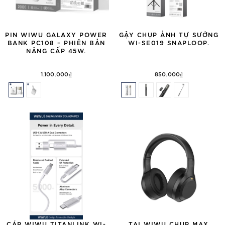
PIN WIWU GALAXY POWER
GẬY CHỤP ẢNH TỰ SƯỚNG
BANK PC108 – PHIÊN BẢN
WI-SE019 SNAPLOOP.
NÂNG CẤP 45W.
1.100.000₫
850.000₫
CÁP WIWU TITANLINK WI-
TAI WIWU CHỤP MAX