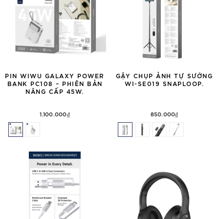
PIN WIWU GALAXY POWER
GẬY CHỤP ẢNH TỰ SƯỚNG
BANK PC108 – PHIÊN BẢN
WI-SE019 SNAPLOOP.
NÂNG CẤP 45W.
1.100.000₫
850.000₫