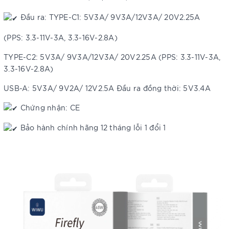
Đầu ra: TYPE-C1: 5V3A/ 9V3A/12V3A/ 20V2.25A
(PPS: 3.3-11V-3A, 3.3-16V-2.8A)
TYPE-C2: 5V3A/ 9V3A/12V3A/ 20V2.25A (PPS: 3.3-11V-3A,
3.3-16V-2.8A)
USB-A: 5V3A/ 9V2A/ 12V2.5A Đầu ra đồng thời: 5V3.4A
Chứng nhận: CE
Bảo hành chính hãng 12 tháng lỗi 1 đổi 1