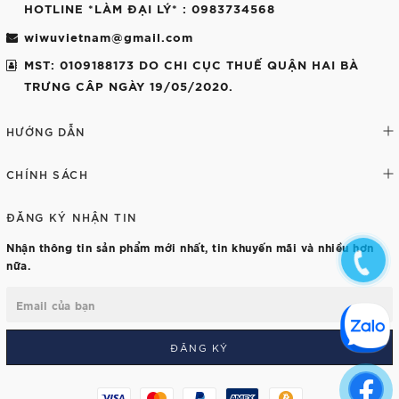
HOTLINE *LÀM ĐẠI LÝ*
: 0983734568
wiwuvietnam@gmail.com
MST: 0109188173 DO CHI CỤC THUẾ QUẬN HAI BÀ
TRƯNG CÂP NGÀY 19/05/2020.
HƯỚNG DẪN
CHÍNH SÁCH
ĐĂNG KÝ NHẬN TIN
Nhận thông tin sản phẩm mới nhất, tin khuyến mãi và nhiều hơn
nữa.
ĐĂNG KÝ