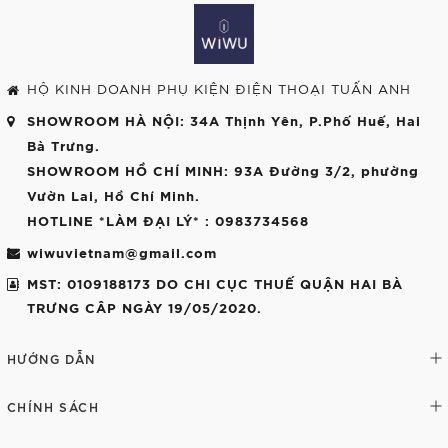
HỘ KINH DOANH PHỤ KIỆN ĐIỆN THOẠI TUẤN ANH
SHOWROOM HÀ NỘI
: 34A Thịnh Yên, P.Phố Huế, Hai
Bà Trưng.
SHOWROOM HỒ CHÍ MINH
: 93A Đường 3/2, phường
Vườn Lai, Hồ Chí Minh.
HOTLINE *LÀM ĐẠI LÝ*
: 0983734568
wiwuvietnam@gmail.com
MST: 0109188173 DO CHI CỤC THUẾ QUẬN HAI BÀ
TRƯNG CÂP NGÀY 19/05/2020.
HƯỚNG DẪN
CHÍNH SÁCH