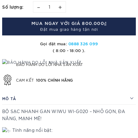
–
+
Số lượng:
MUA NGAY VỚI GIÁ
800.000₫
Đặt mua giao hàng tận nơi
Gọi đặt mua:
0888 326 099
( 8:00 - 18:00 ).
BẢO HÀNH DO LỖI NHÀ SẢN XUẤT
100% CHÍNH HÃNG
CAM KẾT
MÔ TẢ
BỘ SẠC NHANH GAN WIWU WI-G020 – NHỎ GỌN, ĐA
NĂNG, MẠNH MẼ!
Tính năng nổi bật: