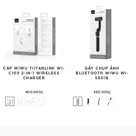
CÁP WIWU TIITANLINK WI-
GẬY CHỤP ẢNH
C105 2-IN-1 WIRELESS
BLUETOOTH WIWU WI-
CHARGER
SE018
400.000₫
350.000₫