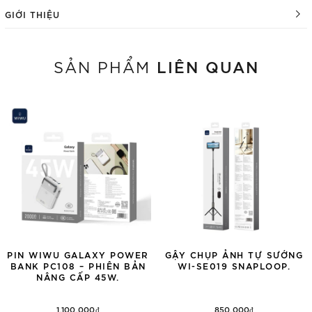
GIỚI THIỆU
LIÊN QUAN
SẢN PHẨM
PIN WIWU GALAXY POWER
GẬY CHỤP ẢNH TỰ SƯỚNG
BANK PC108 – PHIÊN BẢN
WI-SE019 SNAPLOOP.
NÂNG CẤP 45W.
1.100.000₫
850.000₫