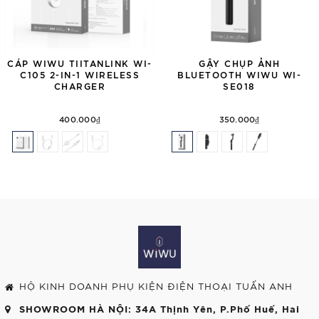
CÁP WIWU TIITANLINK WI-
GẬY CHỤP ẢNH
C105 2-IN-1 WIRELESS
BLUETOOTH WIWU WI-
CHARGER
SE018
400.000₫
350.000₫
HỘ KINH DOANH PHỤ KIỆN ĐIỆN THOẠI TUẤN ANH
SHOWROOM HÀ NỘI
: 34A Thịnh Yên, P.Phố Huế, Hai