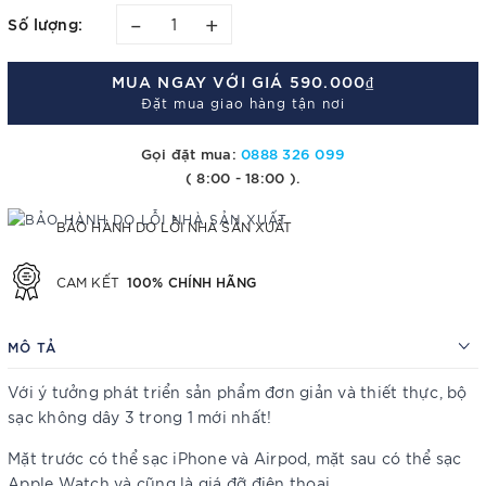
–
+
Số lượng:
MUA NGAY VỚI GIÁ
590.000₫
Đặt mua giao hàng tận nơi
Gọi đặt mua:
0888 326 099
( 8:00 - 18:00 ).
BẢO HÀNH DO LỖI NHÀ SẢN XUẤT
100% CHÍNH HÃNG
CAM KẾT
MÔ TẢ
Với ý tưởng phát triển sản phẩm đơn giản và thiết thực, bộ
sạc không dây 3 trong 1 mới nhất!
Mặt trước có thể sạc iPhone và Airpod, mặt sau có thể sạc
Apple Watch và cũng là giá đỡ điện thoại.