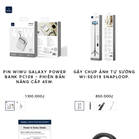
PIN WIWU GALAXY POWER
GẬY CHỤP ẢNH TỰ SƯỚNG
BANK PC108 – PHIÊN BẢN
WI-SE019 SNAPLOOP.
NÂNG CẤP 45W.
1.100.000₫
850.000₫