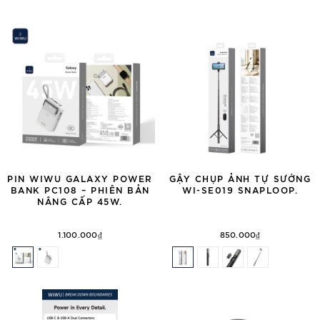
PIN WIWU GALAXY POWER
GẬY CHỤP ẢNH TỰ SƯỚNG
BANK PC108 – PHIÊN BẢN
WI-SE019 SNAPLOOP.
NÂNG CẤP 45W.
1.100.000₫
850.000₫