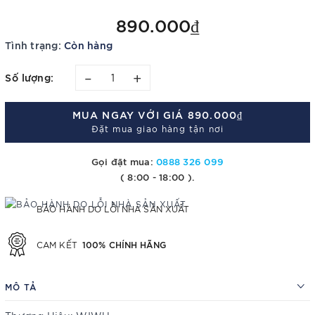
890.000₫
Tình trạng:
Còn hàng
–
+
Số lượng:
MUA NGAY VỚI GIÁ
890.000₫
Đặt mua giao hàng tận nơi
Gọi đặt mua:
0888 326 099
( 8:00 - 18:00 ).
BẢO HÀNH DO LỖI NHÀ SẢN XUẤT
100% CHÍNH HÃNG
CAM KẾT
MÔ TẢ