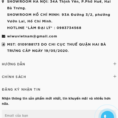
SHOWROOM HÀ NỘI
: 34A Thịnh Yên, P.Phố Huế, Hai
Bà Trưng.
SHOWROOM HỒ CHÍ MINH
: 93A Đường 3/2, phường
Vườn Lai, Hồ Chí Minh.
HOTLINE *LÀM ĐẠI LÝ*
: 0983734568
wiwuvietnam@gmail.com
MST: 0109188173 DO CHI CỤC THUẾ QUẬN HAI BÀ
TRƯNG CÂP NGÀY 19/05/2020.
HƯỚNG DẪN
CHÍNH SÁCH
ĐĂNG KÝ NHẬN TIN
Nhận thông tin sản phẩm mới nhất, tin khuyến mãi và nhiều hơn
nữa.