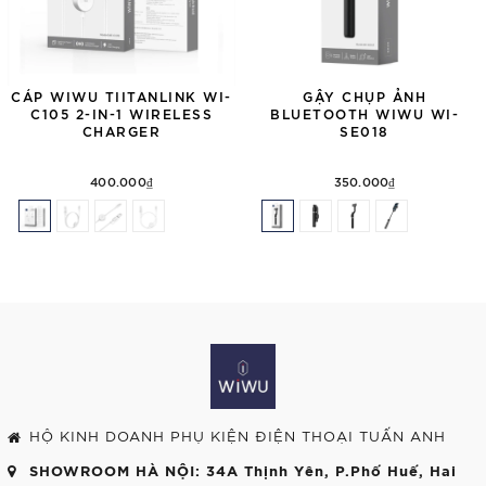
CÁP WIWU TIITANLINK WI-
GẬY CHỤP ẢNH
C105 2-IN-1 WIRELESS
BLUETOOTH WIWU WI-
CHARGER
SE018
400.000₫
350.000₫
HỘ KINH DOANH PHỤ KIỆN ĐIỆN THOẠI TUẤN ANH
SHOWROOM HÀ NỘI
: 34A Thịnh Yên, P.Phố Huế, Hai