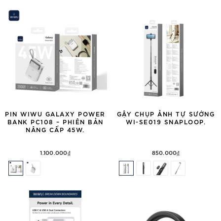
PIN WIWU GALAXY POWER
GẬY CHỤP ẢNH TỰ SƯỚNG
BANK PC108 – PHIÊN BẢN
WI-SE019 SNAPLOOP.
NÂNG CẤP 45W.
1.100.000₫
850.000₫