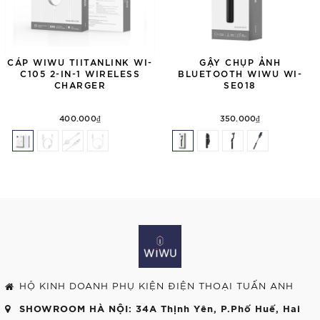
CÁP WIWU TIITANLINK WI-
GẬY CHỤP ẢNH
C105 2-IN-1 WIRELESS
BLUETOOTH WIWU WI-
CHARGER
SE018
400.000₫
350.000₫
HỘ KINH DOANH PHỤ KIỆN ĐIỆN THOẠI TUẤN ANH
SHOWROOM HÀ NỘI
: 34A Thịnh Yên, P.Phố Huế, Hai