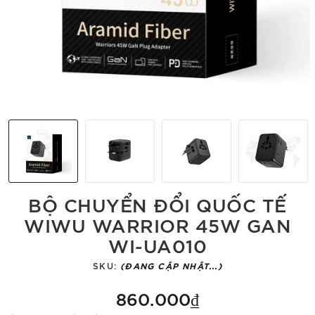
BỘ CHUYỂN ĐỔI QUỐC TẾ
WIWU WARRIOR 45W GAN
WI-UA010
SKU:
(ĐANG CẬP NHẬT...)
860.000₫