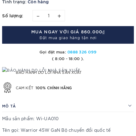
Tình trạng:
Còn hàng
–
+
Số lượng:
MUA NGAY VỚI GIÁ
860.000₫
Đặt mua giao hàng tận nơi
Gọi đặt mua:
0888 326 099
( 8:00 - 18:00 ).
BẢO HÀNH DO LỖI NHÀ SẢN XUẤT
100% CHÍNH HÃNG
CAM KẾT
MÔ TẢ
Mẫu sản phẩm: Wi-UA010
Tên gọi: Warrior 45W GaN Bộ chuyển đổi quốc tế