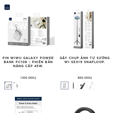
PIN WIWU GALAXY POWER
GẬY CHỤP ẢNH TỰ SƯỚNG
BANK PC108 – PHIÊN BẢN
WI-SE019 SNAPLOOP.
NÂNG CẤP 45W.
1.100.000₫
850.000₫