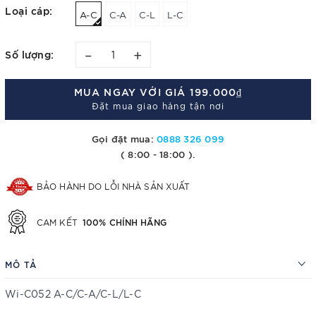
Loại cáp:
A-C
C-A
C-L
L-C
–
+
Số lượng:
MUA NGAY VỚI GIÁ
199.000₫
Đặt mua giao hàng tận nơi
Gọi đặt mua:
0888 326 099
( 8:00 - 18:00 ).
BẢO HÀNH DO LỖI NHÀ SẢN XUẤT
100% CHÍNH HÃNG
CAM KẾT
MÔ TẢ
Wi-C052 A-C/C-A/C-L/L-C