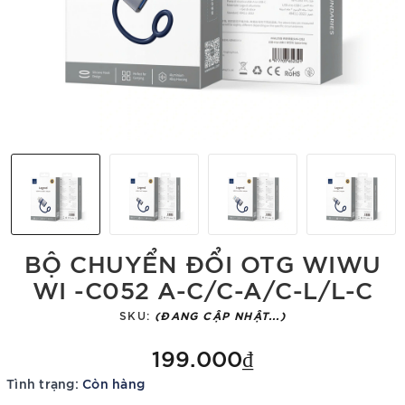
BỘ CHUYỂN ĐỔI OTG WIWU
WI -C052 A-C/C-A/C-L/L-C
SKU:
(ĐANG CẬP NHẬT...)
199.000₫
Tình trạng:
Còn hàng