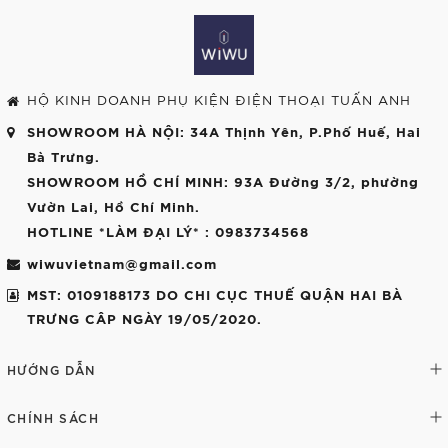
HỘ KINH DOANH PHỤ KIỆN ĐIỆN THOẠI TUẤN ANH
SHOWROOM HÀ NỘI
: 34A Thịnh Yên, P.Phố Huế, Hai
Bà Trưng.
SHOWROOM HỒ CHÍ MINH
: 93A Đường 3/2, phường
Vườn Lai, Hồ Chí Minh.
HOTLINE *LÀM ĐẠI LÝ*
: 0983734568
wiwuvietnam@gmail.com
MST: 0109188173 DO CHI CỤC THUẾ QUẬN HAI BÀ
TRƯNG CÂP NGÀY 19/05/2020.
HƯỚNG DẪN
CHÍNH SÁCH