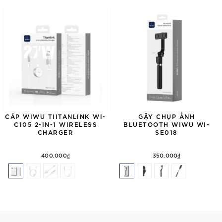
CÁP WIWU TIITANLINK WI-
GẬY CHỤP ẢNH
C105 2-IN-1 WIRELESS
BLUETOOTH WIWU WI-
CHARGER
SE018
400.000₫
350.000₫