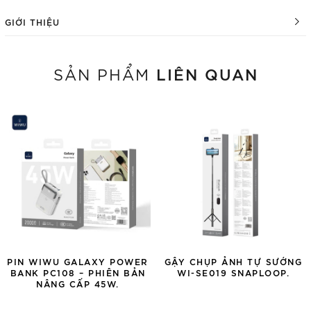
GIỚI THIỆU
LIÊN QUAN
SẢN PHẨM
PIN WIWU GALAXY POWER
GẬY CHỤP ẢNH TỰ SƯỚNG
BANK PC108 – PHIÊN BẢN
WI-SE019 SNAPLOOP.
NÂNG CẤP 45W.