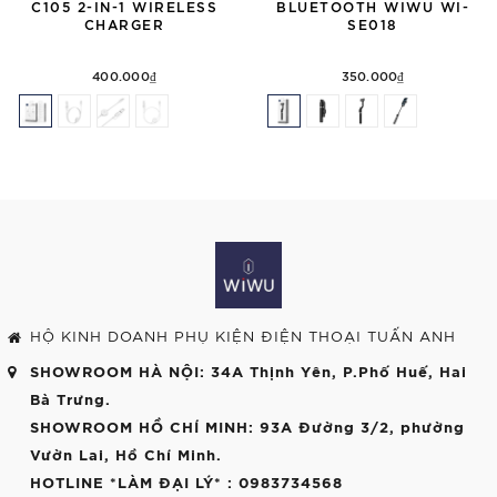
C105 2-IN-1 WIRELESS
BLUETOOTH WIWU WI-
CHARGER
SE018
400.000₫
350.000₫
HỘ KINH DOANH PHỤ KIỆN ĐIỆN THOẠI TUẤN ANH
SHOWROOM HÀ NỘI
: 34A Thịnh Yên, P.Phố Huế, Hai
Bà Trưng.
SHOWROOM HỒ CHÍ MINH
: 93A Đường 3/2, phường
Vườn Lai, Hồ Chí Minh.
HOTLINE *LÀM ĐẠI LÝ*
: 0983734568