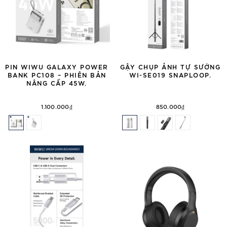
PIN WIWU GALAXY POWER
GẬY CHỤP ẢNH TỰ SƯỚNG
BANK PC108 – PHIÊN BẢN
WI-SE019 SNAPLOOP.
NÂNG CẤP 45W.
1.100.000₫
850.000₫