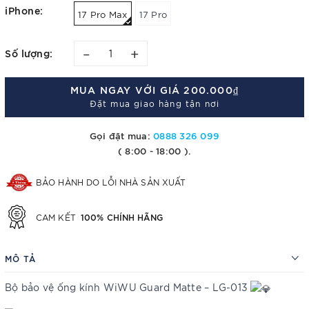
iPhone:
17 Pro Max
17 Pro
–
+
Số lượng:
MUA NGAY VỚI GIÁ
200.000₫
Đặt mua giao hàng tận nơi
Gọi đặt mua:
0888 326 099
( 8:00 - 18:00 ).
BẢO HÀNH DO LỖI NHÀ SẢN XUẤT
100% CHÍNH HÃNG
CAM KẾT
MÔ TẢ
Bộ bảo vệ ống kính WiWU Guard Matte – LG-013