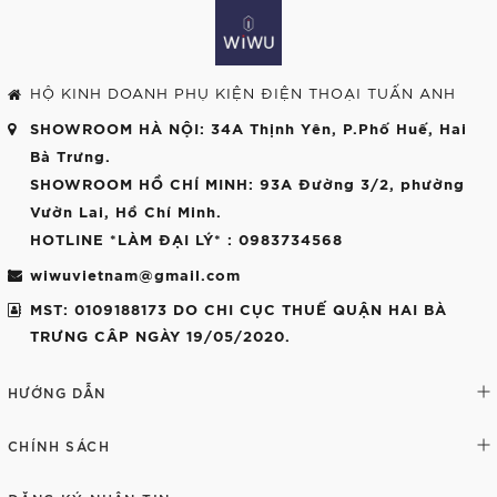
HỘ KINH DOANH PHỤ KIỆN ĐIỆN THOẠI TUẤN ANH
SHOWROOM HÀ NỘI
: 34A Thịnh Yên, P.Phố Huế, Hai
Bà Trưng.
SHOWROOM HỒ CHÍ MINH
: 93A Đường 3/2, phường
Vườn Lai, Hồ Chí Minh.
HOTLINE *LÀM ĐẠI LÝ*
: 0983734568
wiwuvietnam@gmail.com
MST: 0109188173 DO CHI CỤC THUẾ QUẬN HAI BÀ
TRƯNG CÂP NGÀY 19/05/2020.
HƯỚNG DẪN
CHÍNH SÁCH