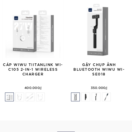
CÁP WIWU TIITANLINK WI-
GẬY CHỤP ẢNH
C105 2-IN-1 WIRELESS
BLUETOOTH WIWU WI-
CHARGER
SE018
400.000₫
350.000₫