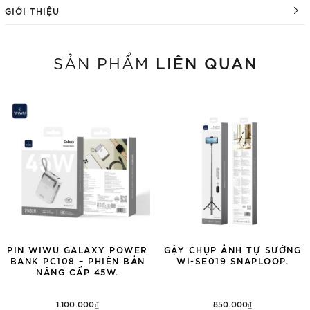
GIỚI THIỆU
LIÊN QUAN
SẢN PHẨM
PIN WIWU GALAXY POWER
GẬY CHỤP ẢNH TỰ SƯỚNG
BANK PC108 – PHIÊN BẢN
WI-SE019 SNAPLOOP.
NÂNG CẤP 45W.
1.100.000₫
850.000₫